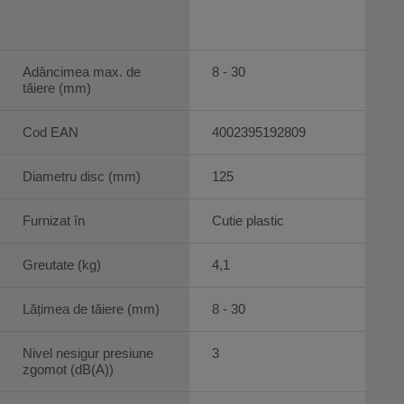
Adâncimea max. de
8 - 30
tăiere (mm)
Cod EAN
4002395192809
Diametru disc (mm)
125
Furnizat în
Cutie plastic
Greutate (kg)
4,1
Lățimea de tăiere (mm)
8 - 30
Nivel nesigur presiune
3
zgomot (dB(A))