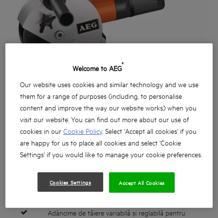
®
Welcome to AEG
Our website uses cookies and similar technology and we use
them for a range of purposes (including, to personalise
content and improve the way our website works) when you
visit our website. You can find out more about our use of
cookies in our
Cookie Policy
. Select 'Accept all cookies' if you
are happy for us to place all cookies and select 'Cookie
Settings' if you would like to manage your cookie preferences.
Motor puternic de 1500 wați
Cookies Settings
Accept All Cookies
Elemente electronice cu protecție la suprasolicitarea
termică și cu sistem soft start de pornire lentă
Adâncime de tăiere variabilă și reglabilă pentru