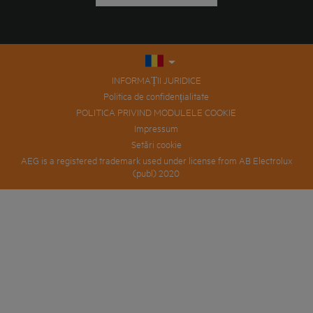
INFORMAȚII JURIDICE
Politica de confidențialitate
POLITICA PRIVIND MODULELE COOKIE
Impressum
Setări cookie
AEG is a registered trademark used under license from AB Electrolux
(publ) 2020