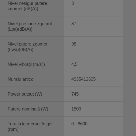
Nivel nesigur putere
3
zgomot (dB(A))
Nivel presiune zgomot
87
(Lpa)(dB(A))
Nivel putere zgomot
98
(Lwa)(dB(A))
Nivel vibrații (m/s²)
4,5
Număr articol
4935413605
Power output (W)
745
Putere nominală (W)
1500
Turația la mersul în gol
0 - 8600
(rpm)