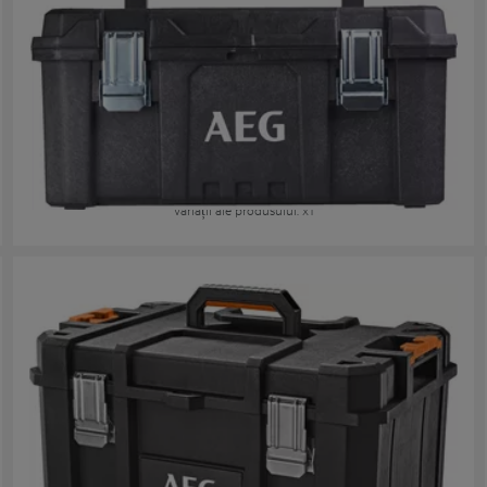
AEG21TB
Variații ale produsului
: x
1