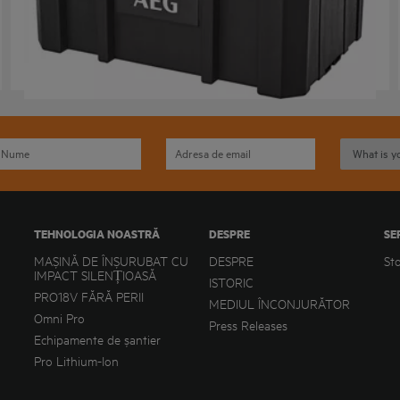
AEGHDMB
Variații ale produsului
: x
1
TEHNOLOGIA NOASTRĂ
DESPRE
SE
MAȘINĂ DE ÎNȘURUBAT CU
DESPRE
St
IMPACT SILENȚIOASĂ
ISTORIC
PRO18V FĂRĂ PERII
MEDIUL ÎNCONJURĂTOR
Omni Pro
Press Releases
Echipamente de șantier
Pro Lithium-Ion