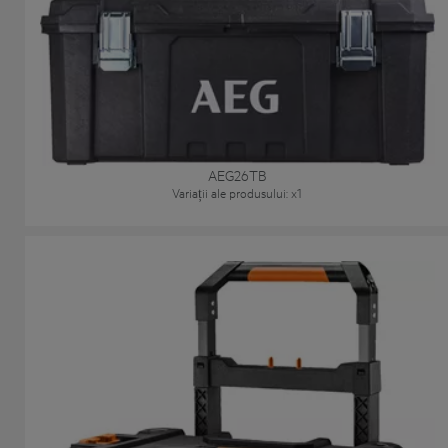
AEG26TB
Variații ale produsului
: x
1