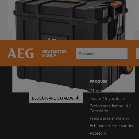
AEGHDRB
Variații ale produsului
: x
1
NEWSLETTER
SIGNUP
DESCĂRCAȚI ULTIMUL
PRODUSE
NOSTRU CATALOG
Găurire și spargere
DESCĂRCARE CATALOG
Fixare / Înșurubare
Prelucrarea lemnului /
Tâmplărie
Prelucrarea metalelor
Echipamente de șantier
Accesorii