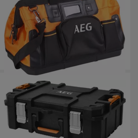
BAGTT
Variații ale produsului
: x
1