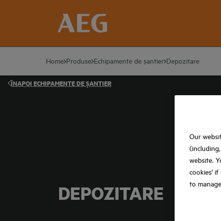
Home
Produse
Echipamente de șantier
Depozitare
ÎNAPOI
ECHIPAMENTE DE ȘANTIER
Our websit
(including
website. Y
cookies' i
to manage
DEPOZITARE