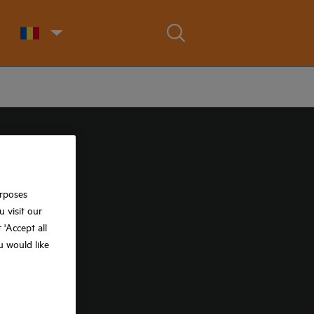
urposes
 visit our
t 'Accept all
ou would like