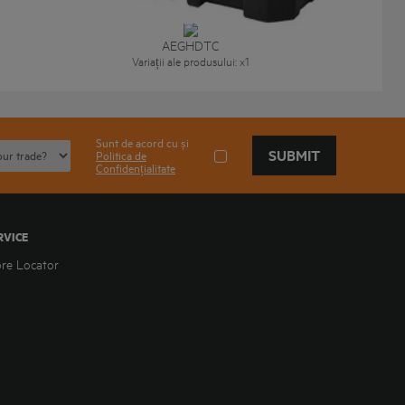
AEGHDTC
Variații ale produsului
: x
1
Sunt de acord cu și
SUBMIT
Politica de
Confidențialitate
RVICE
ore Locator