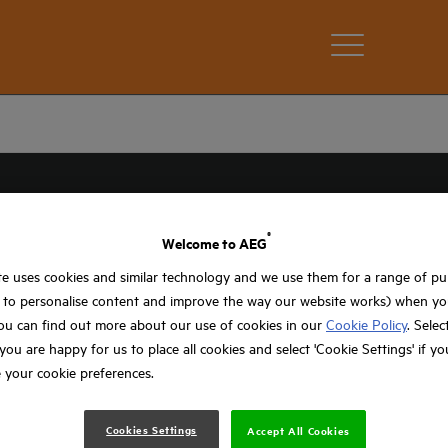
®
Welcome to AEG
e uses cookies and similar technology and we use them for a range of p
, to personalise content and improve the way our website works) when you
ou can find out more about our use of cookies in our
Cookie Policy
. Selec
f you are happy for us to place all cookies and select 'Cookie Settings' if y
 your cookie preferences.
Cookies Settings
Accept All Cookies