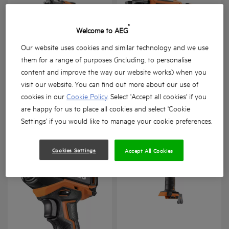
®
Welcome to AEG
Our website uses cookies and similar technology and we use
them for a range of purposes (including, to personalise
Cheie de impact ultra-
Mașină de înșurubat
content and improve the way our website works) when you
compactă 18 V
pentru gips-carton cu
motor fără perii 18 V
visit our website. You can find out more about our use of
cookies in our
Cookie Policy
. Select 'Accept all cookies' if you
BSS 18C 12Z
BTS 18BL
are happy for us to place all cookies and select 'Cookie
Variații ale produsului
: x
2
Variații ale produsului
: x
3
Settings' if you would like to manage your cookie preferences.
Cookies Settings
Accept All Cookies
Mașină de înșurubat cu
impact 18 V, cu motor fără