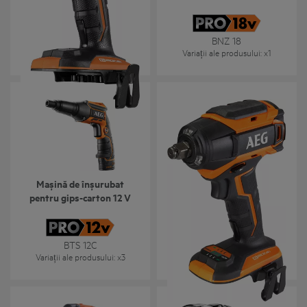
perii, 6 moduri de lucru
BSS 18B6
BNZ 18
Variații ale produsului
: x
1
Variații ale produsului
: x
1
Mașină de înșurubat
Cheie de impact 18V, cu
pentru gips-carton 12 V
motor fără perii, 6 moduri
de lucru
BTS 12C
BSS 18C12ZB6
Variații ale produsului
: x
3
Variații ale produsului
: x
1