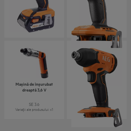
impact 18 V, cu motor fără
impact SubCompact 18V, cu
perii
motor fără perii
BSS 18C 12Z BL
BSS 18SBL
Variații ale produsului
: x
2
Variații ale produsului
: x
1
Mașină de înșurubat
Mașină de înșurubat cu
dreaptă 3,6 V
impact 18V
SE 3.6
BSS 18C2
Variații ale produsului
: x
1
Variații ale produsului
: x
1