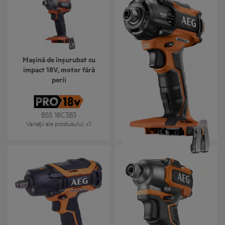
Mașină de înșurubat cu
Mașină de înșurubat cu
impact 18V, motor fără
impact și motor fără perii
perii
18 V, cu 3 viteze și
tehnologie hidraulică
BSS 18C3B3
BSS 18OP
Variații ale produsului
: x
1
Variații ale produsului
: x
1
Mașină de înșurubat cu
Mașină de înșurubat cu