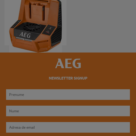
BL18T12
Variații ale produsului
: x
1
NEWSLETTER SIGNUP