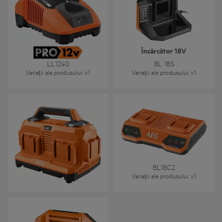
Încărcător 18V
LL1240
BL 18S
Variații ale produsului
: x
1
Variații ale produsului
: x
1
BL18C6
BL18C2
Variații ale produsului
: x
1
Variații ale produsului
: x
1