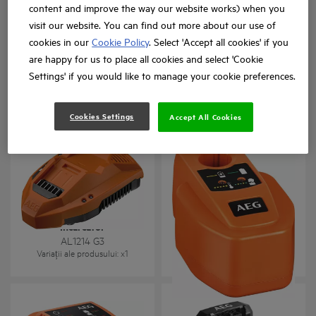
content and improve the way our website works) when you
visit our website. You can find out more about our use of
cookies in our
Cookie Policy
. Select 'Accept all cookies' if you
are happy for us to place all cookies and select 'Cookie
Încărcător rapid 14-18V
Settings' if you would like to manage your cookie preferences.
BL1418
AL 18G
Variații ale produsului
: x
1
Variații ale produsului
: x
1
Cookies Settings
Accept All Cookies
Încărcător
Încărcător
AL1214 G3
LA 036
Variații ale produsului
: x
1
Variații ale produsului
: x
1