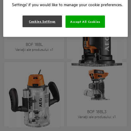
Settings' if you would like to manage your cookie preferences.
Cookies Settings
Accept All Cookies
Mașină de frezat cu motor
Mașină de frezat 18V cu
fără perii 18 V
motor fără perii
BOF 18BL
BOF 18BL2
Variații ale produsului
: x
1
Variații ale produsului
: x
1
Mașină de frezat combi
MF 1400KE
BOF 18BL3
Variații ale produsului
: x
1
Variații ale produsului
: x
1