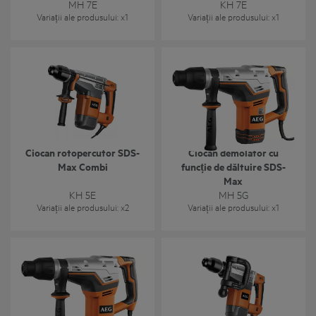
MH 7E
KH 7E
Variații ale produsului
: x
1
Variații ale produsului
: x
1
Ciocan rotopercutor SDS-
Ciocan demolator cu
Max Combi
funcție de dăltuire SDS-
Max
KH 5E
MH 5G
Variații ale produsului
: x
2
Variații ale produsului
: x
1