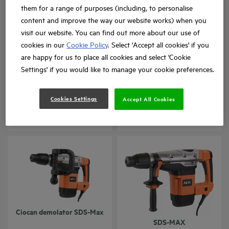
them for a range of purposes (including, to personalise
content and improve the way our website works) when you
visit our website. You can find out more about our use of
cookies in our
Cookie Policy
. Select 'Accept all cookies' if you
are happy for us to place all cookies and select 'Cookie
Settings' if you would like to manage your cookie preferences.
Ciocan rotopercutor SDS-
Ciocan demolator SDS-Max
Max Combi de mare
de dimensiuni mari
Cookies Settings
Accept All Cookies
PN 11E
PM 10E
Variații ale produsului
: x
1
Variații ale produsului
: x
1
Ciocan demolator SDS-Max
CIOCAN ROTOPERCUTOR
SDS-MAX