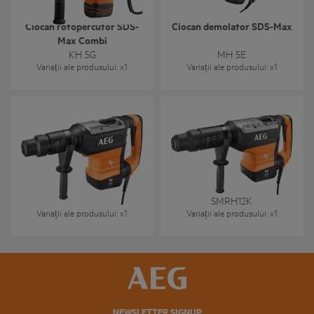
Ciocan rotopercutor SDS-
Ciocan demolator SDS-Max
Max Combi
KH 5G
MH 5E
Variații ale produsului
: x
1
Variații ale produsului
: x
1
SMRH9K
SMRH12K
Variații ale produsului
: x
1
Variații ale produsului
: x
1
NEWSLETTER SIGNUP