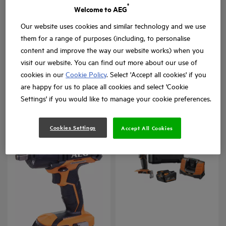
®
Welcome to AEG
Our website uses cookies and similar technology and we use
them for a range of purposes (including, to personalise
Cheie de impact ultra-
Cheie de impact 18V, cu
content and improve the way our website works) when you
compactă 18 V
motor fără perii, 6 moduri
visit our website. You can find out more about our use of
de lucru
cookies in our
Cookie Policy
. Select 'Accept all cookies' if you
are happy for us to place all cookies and select 'Cookie
BSS 18C 12Z
BSS 18C12ZB6
Variații ale produsului
: x
2
Variații ale produsului
: x
1
Settings' if you would like to manage your cookie preferences.
Cookies Settings
Accept All Cookies
Mașină de înșurubat cu
impact 18 V, cu motor fără
perii