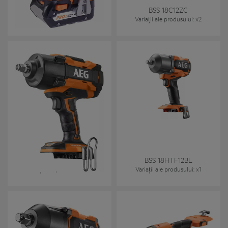
BSS 18C 12Z BL
BSS 18C12ZC
Variații ale produsului
: x
2
Variații ale produsului
: x
2
Cheie de impact cu cuplu
înalt 18V, cu motor fără
perii, 6 moduri de lucru
BSS 18HTF12B6
BSS 18HTF12BL
Variații ale produsului
: x
1
Variații ale produsului
: x
1