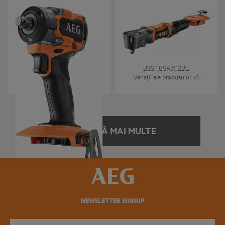
BSS 18S12BL2
BSS 18SRA12BL
Variații ale produsului
: x
1
Variații ale produsului
: x
1
ÎNCARCĂ MAI MULTE
NEWSLETTER SIGNUP