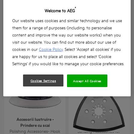
®
Welcome to AEG
Our website uses cookies and similar technology and we use
them for a range of purposes (including, to personalise
content and improve the way our website works) when you
Accesoriu atașat pentru
Burghie diamantate pentru
visit our website. You can find out more about our use of
gips-carton
zidărie
cookies in our
Cookie Policy
. Select 'Accept all cookies' if you
are happy for us to place all cookies and select 'Cookie
BTS-BSA
Masonry Drill Bits
Variații ale produsului
: x
1
Variații ale produsului
: x
7
Settings' if you would like to manage your cookie preferences.
Cookies Settings
Accept All Cookies
Accesorii lustruire -
Accesorii șlefuire pentru
Prindere cu scai
unealta oscilantă
Polishing Accessories- Hook
Sanding Accessories for