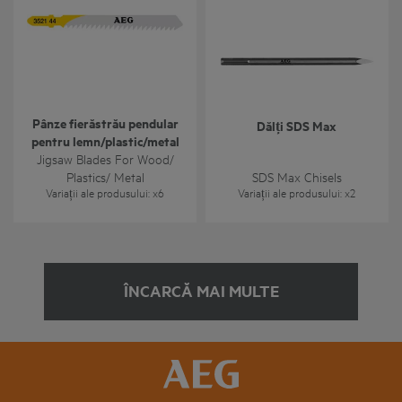
Pânze fierăstrău pendular
Dălți SDS Max
pentru lemn/plastic/metal
Jigsaw Blades For Wood/
Plastics/ Metal
SDS Max Chisels
Variații ale produsului
: x
6
Variații ale produsului
: x
2
ÎNCARCĂ MAI MULTE