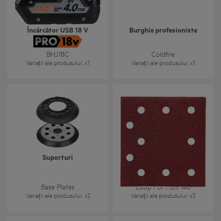
Încărcător USB 18 V
Burghie profesioniste
BHJ18C
Coldfire
Variații ale produsului
: x
1
Variații ale produsului
: x
1
Suporturi
Hârtie abrazivă - Prindere
cu scai pentru Fds 140
Abrasive Paper- Hook &
Base Plates
Loop For FDS 140
Variații ale produsului
: x
2
Variații ale produsului
: x
3