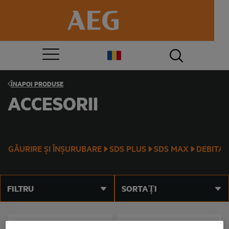
ÎNAPOI
PRODUSE
ACCESORII
GĂURIRE ȘI ÎNȘURUBARE
SDS PLUS
SDS MAX
DEBITAR
FILTRU
SORTAȚI