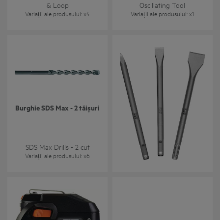
& Loop
Oscillating Tool
Variații ale produsului
: x
4
Variații ale produsului
: x
1
Burghie SDS Max - 2 tăișuri
Burghie SDS-Plus - 2
tăișuri / Seturi a câte 10
bucăți
SDS-Plus Drill Bits - 2 Cut/
SDS Max Drills - 2 cut
10 Piece Power Packs
Variații ale produsului
: x
6
Variații ale produsului
: x
1