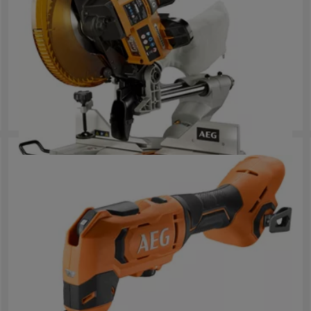
Fierăstrău tăieri înclinate culisant cu motor fără perii 18 V
BPS18-254BL
Variații ale produsului
: x
1
Unealtă multifuncțională 18V