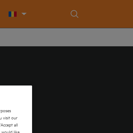
rposes
 visit our
 'Accept all
u would like