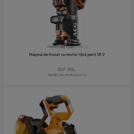
Mașină de frezat cu motor fără perii 18 V
BOF 18BL
Variații ale produsului
: x
1