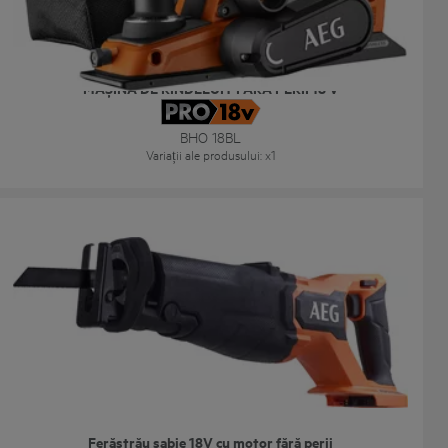
MAȘINĂ DE RINDELUIT FĂRĂ PERII 18 V
BHO 18BL
Variații ale produsului
: x
1
Ferăstrău sabie 18V cu motor fără perii