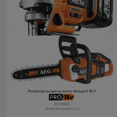
BST 18BLX
Variații ale produsului
: x
1
Fierăstrău cu lanț cu motor fără perii 18 V
ACS18B30
Variații ale produsului
: x
2