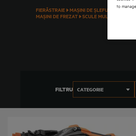
to manage 
FIERĂSTRAIE
MAȘINI DE ȘLEFUIT
PISTOAL
MAȘINI DE FREZAT
SCULE MULTIFUNCȚIO
FILTRU
CATEGORIE