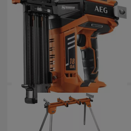
Pistol cuie cu motor fără perii 18 GA
B18N18
Variații ale produsului
: x
1