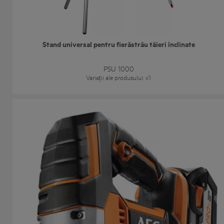
Stand universal pentru fierăstrău tăieri înclinate
PSU 1000
Variații ale produsului
: x
1
Fierăstrău pendular fără perii 18 V