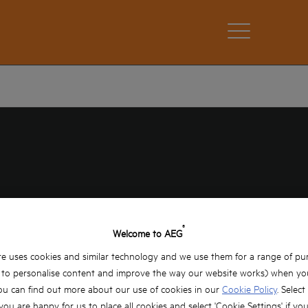
®
NULUI /
Welcome to AEG
e uses cookies and similar technology and we use them for a range of pu
, to personalise content and improve the way our website works) when you
ou can find out more about our use of cookies in our
Cookie Policy
. Select
 you are happy for us to place all cookies and select 'Cookie Settings' if yo