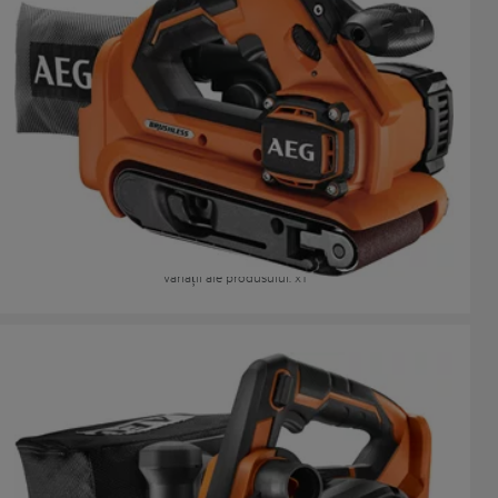
Mașină de șlefuit cu bandă cu motor fără perii 18 V
BHBS 18-75BL
Variații ale produsului
: x
1