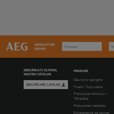
NEWSLETTER
SIGNUP
DESCĂRCAȚI ULTIMUL
PRODUSE
NOSTRU CATALOG
Găurire și spargere
DESCĂRCARE CATALOG
Fixare / Înșurubare
Prelucrarea lemnului /
Tâmplărie
Prelucrarea metalelor
Echipamente de șantier