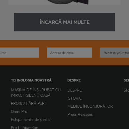
ÎNCARCĂ MAI MULTE
TEHNOLOGIA NOASTRĂ
DESPRE
SE
MAȘINĂ DE ÎNȘURUBAT CU
DESPRE
St
IMPACT SILENȚIOASĂ
ISTORIC
PRO18V FĂRĂ PERII
MEDIUL ÎNCONJURĂTOR
Omni Pro
Press Releases
Echipamente de șantier
Pro Lithium-Ion