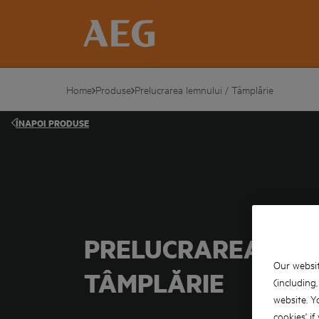
Home
Produse
Prelucrarea lemnului / Tâmplărie
ÎNAPOI
PRODUSE
PRELUCRAREA LEM
Our websit
TÂMPLĂRIE
(including
website. Y
cookies' if