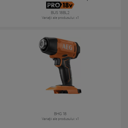
BUS 18BL2
Variații ale produsului
: x
1
BHG 18
Variații ale produsului
: x
1