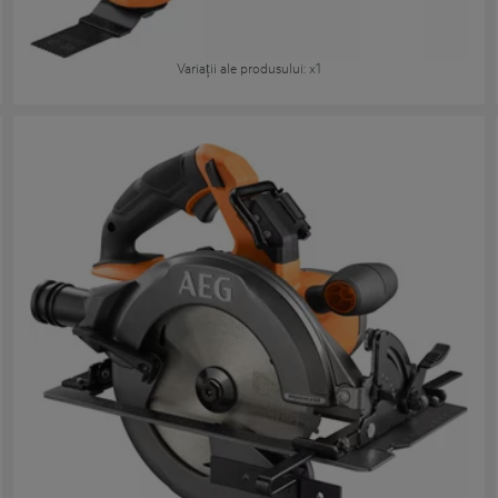
BMT 18
Variații ale produsului
: x
1
Fierăstrău circular 18V 190mm cu motor fără perii
BKS 18BL2
Variații ale produsului
: x
1