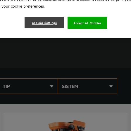
your cookie preferences.
E PENTRU CUIE
MAȘINI DE RINDELUIT
NALE
PISTOALE AER CALD
Cookies Settings
Accept All Cookies
TIP
SISTEM