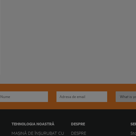
TEHNOLOGIA NOASTRĂ
DESPRE
SE
MAȘINĂ DE ÎNȘURUBAT CU
DESPRE
St