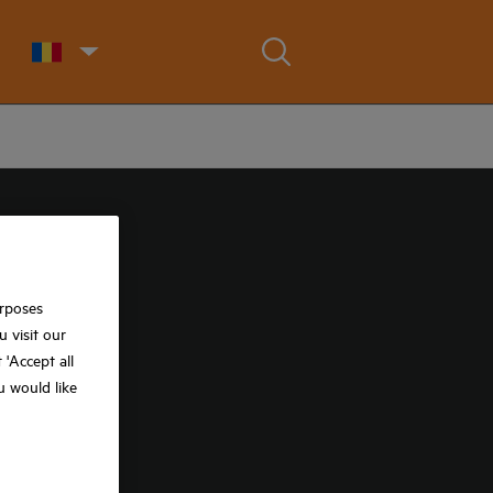
urposes
 visit our
t 'Accept all
ou would like