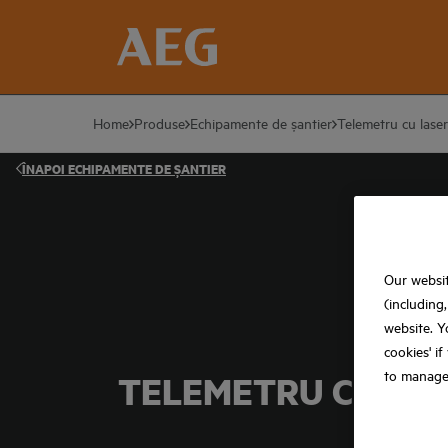
Home
Produse
Echipamente de șantier
Telemetru cu laser
ÎNAPOI
ECHIPAMENTE DE ȘANTIER
Our websit
(including
website. Y
cookies' i
to manage
TELEMETRU CU LA