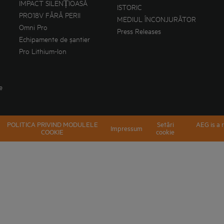
IMPACT SILENȚIOASĂ
ISTORIC
PRO18V FĂRĂ PERII
MEDIUL ÎNCONJURĂTOR
Omni Pro
Press Releases
Echipamente de șantier
Pro Lithium-Ion
e
POLITICA PRIVIND MODULELE
Setări
AEG is a 
Impressum
COOKIE
cookie