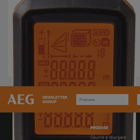
Dispozitiv de măsurare a distanței cu laser
LMG 50
Variații ale produsului
: x
1
NEWSLETTER
SIGNUP
DESCĂRCAȚI ULTIMUL
PRODUSE
NOSTRU CATALOG
Găurire și spargere