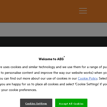
®
Welcome to AEG
e uses cookies and similar technology and we use them for a range of p
, to personalise content and improve the way our website works) when you
ou can find out more about our use of cookies in our
Cookie Policy
. Selec
f you are happy for us to place all cookies and select 'Cookie Settings' if y
 your cookie preferences.
SER
Cookies Settings
Accept All Cookies