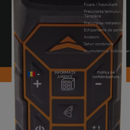
DESCĂRCARE CATALOG
Fixare / Înșurubare
Prelucrarea lemnului /
Tâmplărie
Prelucrarea metalelor
Echipamente de șantier
Accesorii
Seturi combinate
Acumulatori și încărcătoar
INFORMAȚII
Politica de
JURIDICE
confidențialitate