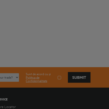
Sunt de acord cu și
SUBMIT
Politica de
Confidențialitate
RVICE
ore Locator