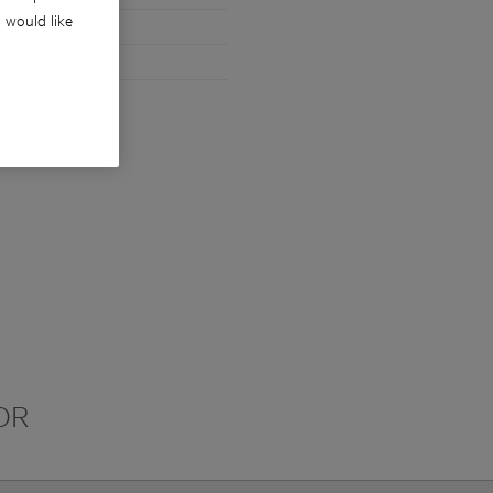
u would like
 și cablu de 4 m
OR