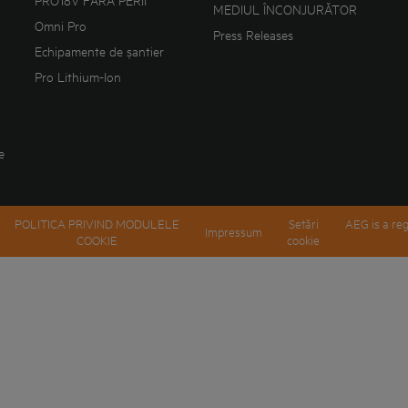
PRO18V FĂRĂ PERII
MEDIUL ÎNCONJURĂTOR
Omni Pro
Press Releases
Echipamente de șantier
Pro Lithium-Ion
e
POLITICA PRIVIND MODULELE
Setări
AEG is a reg
Impressum
COOKIE
cookie