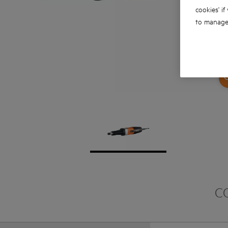
cookies' if
to manage 
C