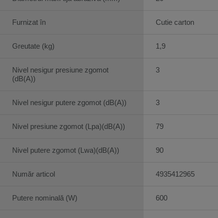
Furnizat în
Cutie carton
Greutate (kg)
1,9
Nivel nesigur presiune zgomot
3
(dB(A))
Nivel nesigur putere zgomot (dB(A))
3
Nivel presiune zgomot (Lpa)(dB(A))
79
Nivel putere zgomot (Lwa)(dB(A))
90
Număr articol
4935412965
Putere nominală (W)
600