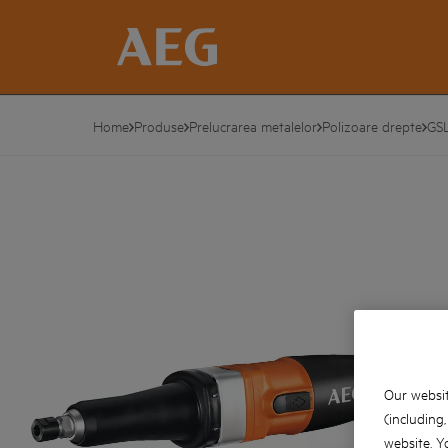
Home
Produse
Prelucrarea metalelor
Polizoare drepte
GS
Our websit
(including
website. Y