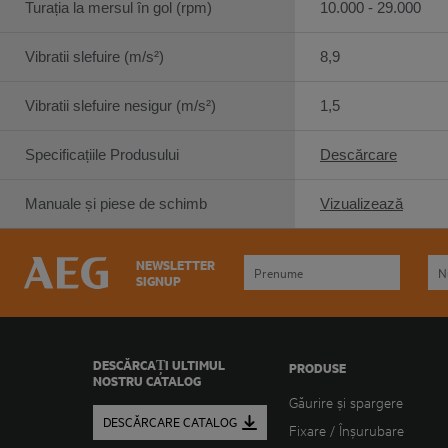
Turația la mersul în gol (rpm)
10.000 - 29.000
Vibratii slefuire (m/s²)
8,9
Vibratii slefuire nesigur (m/s²)
1,5
Specificațiile Produsului
Descărcare
Manuale și piese de schimb
Vizualizează
NEWSLETTER
SIGNUP
DESCĂRCAȚI ULTIMUL
PRODUSE
NOSTRU CATALOG
Găurire și spargere
DESCĂRCARE CATALOG
Fixare / Înșurubare