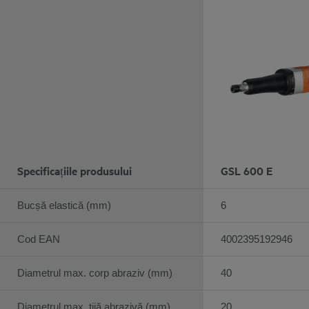
Specificațiile produsului
GSL 600 E
Bucșă elastică (mm)
6
Cod EAN
4002395192946
Diametrul max. corp abraziv (mm)
40
Diametrul max. tijă abrazivă (mm)
20