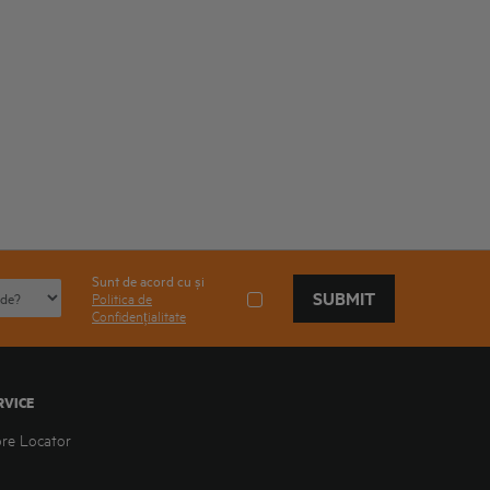
Sunt de acord cu și
SUBMIT
Politica de
Confidențialitate
RVICE
ore Locator