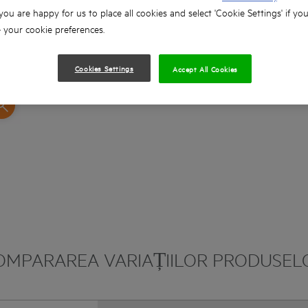
 you are happy for us to place all cookies and select 'Cookie Settings' if yo
Greutate de numai 1,9 kg
your cookie preferences.
Comutator ergonomic
Se livrează cu o cheie, bucșă elastică de 6 mm
Cookies Settings
Accept All Cookies
OMPARAREA VARIAȚIILOR PRODUSEL