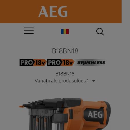
B18BN18
B18BN18
Variații ale produsului: x1