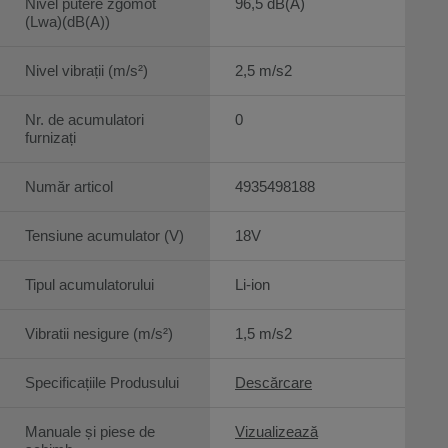
Nivel putere zgomot
96,5 dB(A)
(Lwa)(dB(A))
Nivel vibrații (m/s²)
2,5 m/s2
Nr. de acumulatori
0
furnizați
Număr articol
4935498188
Tensiune acumulator (V)
18V
Tipul acumulatorului
Li-ion
Vibratii nesigure (m/s²)
1,5 m/s2
Specificațiile Produsului
Descărcare
Manuale și piese de
Vizualizează