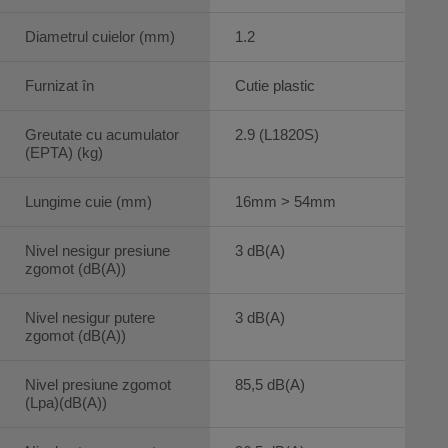
Diametrul cuielor (mm)
1.2
Furnizat în
Cutie plastic
Greutate cu acumulator
2.9 (L1820S)
(EPTA) (kg)
Lungime cuie (mm)
16mm > 54mm
Nivel nesigur presiune
3 dB(A)
zgomot (dB(A))
Nivel nesigur putere
3 dB(A)
zgomot (dB(A))
Nivel presiune zgomot
85,5 dB(A)
(Lpa)(dB(A))