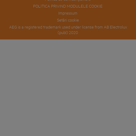
POLITICA PRIVIND MODULELE COOKIE
Impressum
Setări cookie
AEG is a registered trademark used under license from AB Electrolux
(publ) 2020