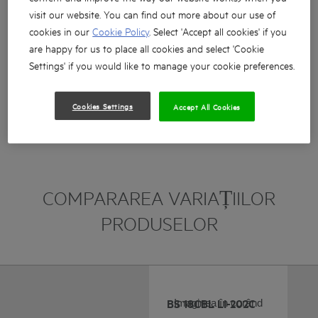
Compactă și puternică pentru toate lucrările de pe
visit our website. You can find out more about our use of
șantier
cookies in our
Cookie Policy
. Select 'Accept all cookies' if you
are happy for us to place all cookies and select 'Cookie
Mașină de găurit și înșurubat cu o lungime de numai
176 mm, extrem de compactă și perfect echilibrată
Settings' if you would like to manage your cookie preferences.
60 Nm cu un acumulator (2,0 Ah) / 75 Nm cu un
acumulator (4,0 Ah) pentru un cuplu maxim care
Cookies Settings
Accept All Cookies
asigură o putere completă
View More
COMPARAREA VARIAȚIILOR
PRODUSELOR
BS 18CBL LI-202C
Imaginea în curând