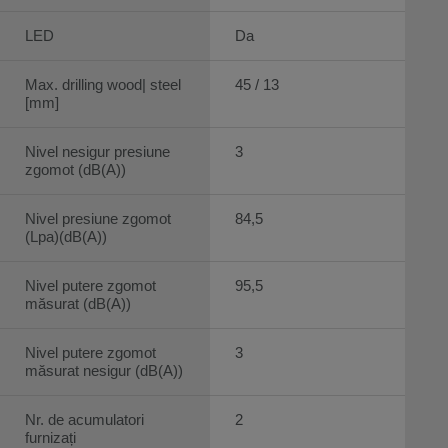
LED
Da
Max. drilling wood| steel
45 / 13
[mm]
Nivel nesigur presiune
3
zgomot (dB(A))
Nivel presiune zgomot
84,5
(Lpa)(dB(A))
Nivel putere zgomot
95,5
măsurat (dB(A))
Nivel putere zgomot
3
măsurat nesigur (dB(A))
Nr. de acumulatori
2
furnizați