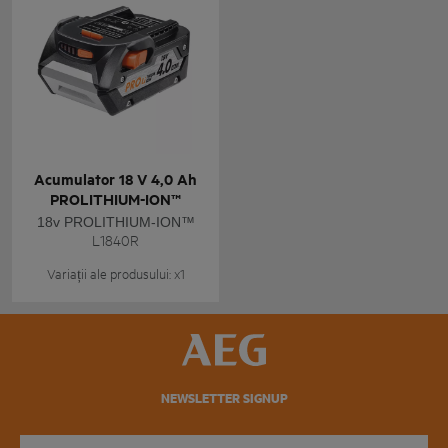
Acumulator 18 V 4,0 Ah
PROLITHIUM-ION™
18v PROLITHIUM-ION™
L1840R
Variații ale produsului: x1
NEWSLETTER SIGNUP