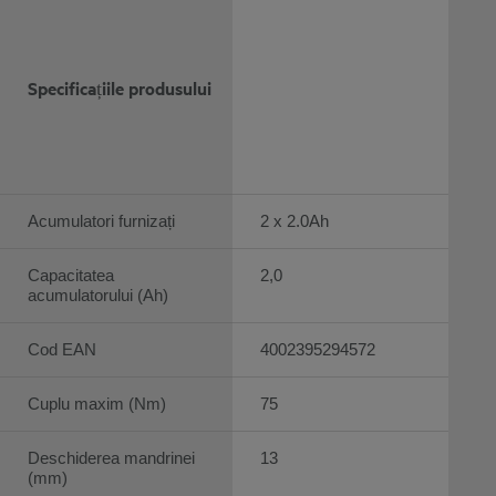
Specificațiile produsului
Acumulatori furnizați
2 x 2.0Ah
Capacitatea
2,0
acumulatorului (Ah)
Cod EAN
4002395294572
Cuplu maxim (Nm)
75
Deschiderea mandrinei
13
(mm)