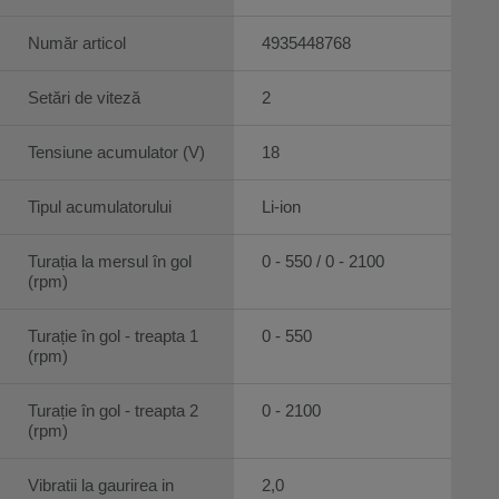
Număr articol
4935448768
Setări de viteză
2
Tensiune acumulator (V)
18
Tipul acumulatorului
Li-ion
Turația la mersul în gol
0 - 550 / 0 - 2100
(rpm)
Turație în gol - treapta 1
0 - 550
(rpm)
Turație în gol - treapta 2
0 - 2100
(rpm)
Vibratii la gaurirea in
2,0