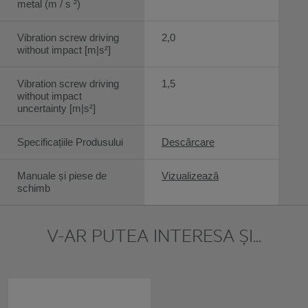
metal (m / s ²)
Vibration screw driving
2,0
without impact [m|s²]
Vibration screw driving
1,5
without impact
uncertainty [m|s²]
Specificațiile Produsului
Descărcare
Manuale și piese de
Vizualizează
schimb
V-AR PUTEA INTERESA ȘI...