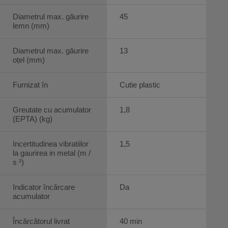
Diametrul max. găurire
45
lemn (mm)
Diametrul max. găurire
13
oțel (mm)
Furnizat în
Cutie plastic
Greutate cu acumulator
1,8
(EPTA) (kg)
Incertitudinea vibratiilor
1,5
la gaurirea in metal (m /
s ²)
Indicator încărcare
Da
acumulator
Încărcătorul livrat
40 min