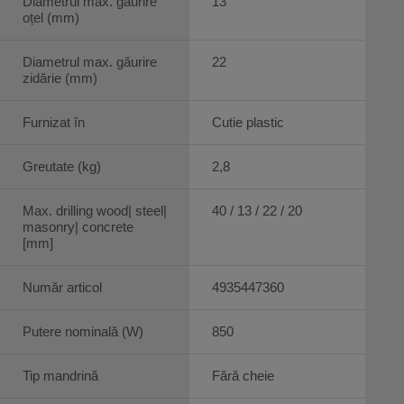
Diametrul max. găurire
13
oțel (mm)
Diametrul max. găurire
22
zidărie (mm)
Furnizat în
Cutie plastic
Greutate (kg)
2,8
Max. drilling wood| steel|
40 / 13 / 22 / 20
masonry| concrete
[mm]
Număr articol
4935447360
Putere nominală (W)
850
Tip mandrină
Fără cheie