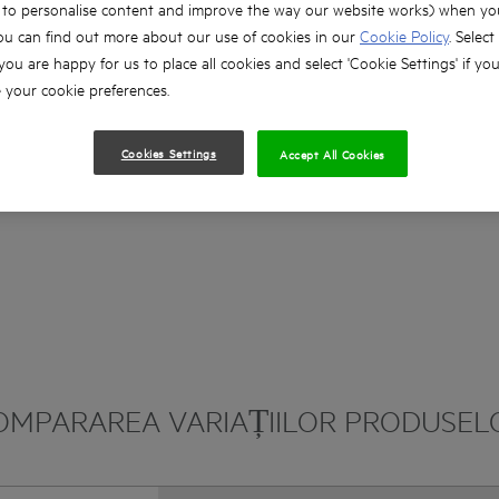
, to personalise content and improve the way our website works) when you
Funcție de oprire a rotopercuției pentru găuri
ou can find out more about our use of cookies in our
Cookie Policy
. Select
 you are happy for us to place all cookies and select 'Cookie Settings' if yo
Funcție de inversare a sensului de rotație a ax
your cookie preferences.
Cookies Settings
Accept All Cookies
OMPARAREA VARIAȚIILOR PRODUSEL