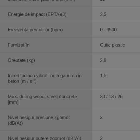
Energie de impact (EPTA)(J)
2,5
Frecvența percuțiilor (bpm)
0 - 4500
Furnizat în
Cutie plastic
Greutate (kg)
2,8
Incertitudinea vibratiilor la gaurirea in
1,5
beton (m / s ²)
Max. drilling wood| steel| concrete
30 / 13 / 26
[mm]
Nivel nesigur presiune zgomot
3
(dB(A))
Nivel nesigur putere zgomot (dB(A))
3