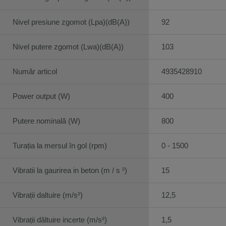
Nivel presiune zgomot (Lpa)(dB(A))
92
Nivel putere zgomot (Lwa)(dB(A))
103
Număr articol
4935428910
Power output (W)
400
Putere nominală (W)
800
Turația la mersul în gol (rpm)
0 - 1500
Vibratii la gaurirea in beton (m / s ²)
15
Vibrații daltuire (m/s²)
12,5
Vibrații dăltuire incerte (m/s²)
1,5