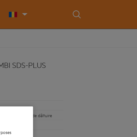
BI SDS-PLUS
tru lucrările fine de dăltuire
ului
rposes