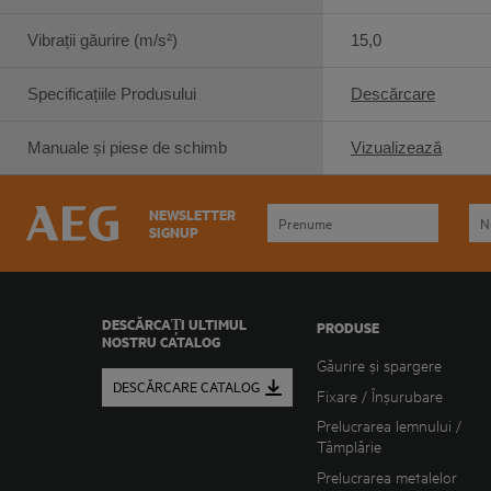
Vibrații găurire (m/s²)
15,0
Specificațiile Produsului
Descărcare
Manuale și piese de schimb
Vizualizează
NEWSLETTER
SIGNUP
DESCĂRCAȚI ULTIMUL
PRODUSE
NOSTRU CATALOG
Găurire și spargere
DESCĂRCARE CATALOG
Fixare / Înșurubare
Prelucrarea lemnului /
Tâmplărie
Prelucrarea metalelor