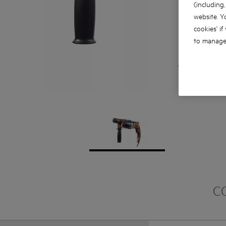
(including
website. Y
cookies' if
to manage 
C