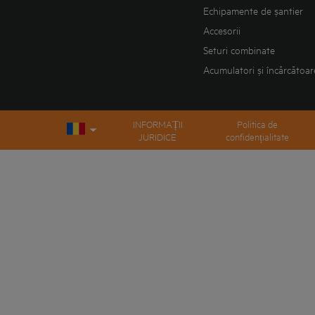
Echipamente de șantier
Accesorii
Seturi combinate
Acumulatori și încărcătoar
INFORMAȚII
Politica de
JURIDICE
confidențialitate