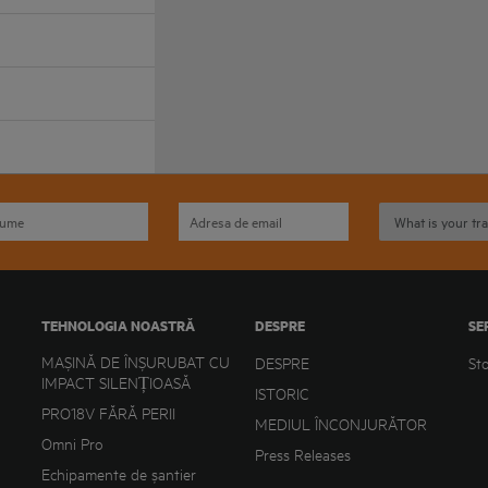
TEHNOLOGIA NOASTRĂ
DESPRE
SE
MAȘINĂ DE ÎNȘURUBAT CU
DESPRE
St
IMPACT SILENȚIOASĂ
ISTORIC
PRO18V FĂRĂ PERII
MEDIUL ÎNCONJURĂTOR
Omni Pro
Press Releases
Echipamente de șantier