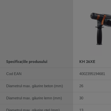
Specificațiile produsului
KH 26XE
Cod EAN
4002395194681
Diametrul max. găurire beton (mm)
26
Diametrul max. găurire lemn (mm)
30
Diametrul max. găurire oțel (mm)
13