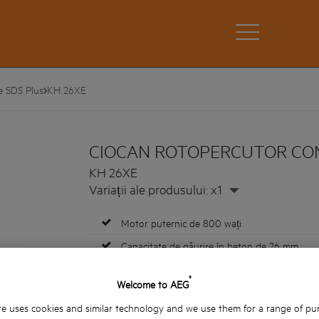
e SDS Plus
KH 26XE
CIOCAN ROTOPERCUTOR COM
KH 26XE
Variații ale produsului: x1
Motor puternic de 800 wați
Capacitate de găurire în beton de 26 mm
Funcție de oprire a acțiunii de rotopercuție pen
®
Welcome to AEG
Cuplaj de siguranță pentru protecția utilizator
e uses cookies and similar technology and we use them for a range of pu
Sistem electronic de control al vitezei variabile