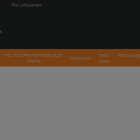
Pro Lithium-Ion
e
POLITICA PRIVIND MODULELE
Setări
AEG is a reg
Impressum
COOKIE
cookie