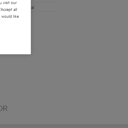
 visit our
re în lemn sau metal
 'Accept all
u would like
ului
OR