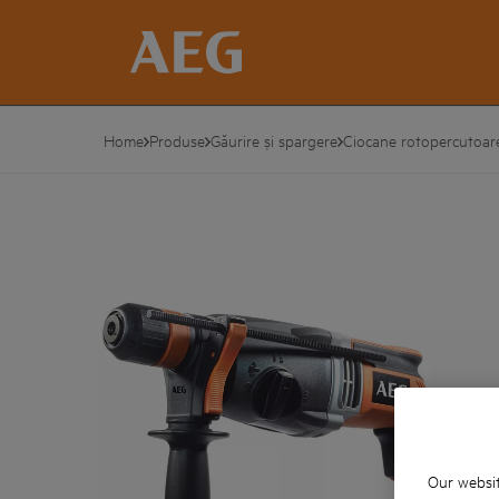
Home
Produse
Găurire și spargere
Ciocane rotopercutoar
Our websit