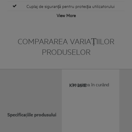
Cuplaj de siguranță pentru protecția utilizatorului
View More
COMPARAREA VARIAȚIILOR
PRODUSELOR
KH 24IE
Imaginea în curând
Specificațiile produsului