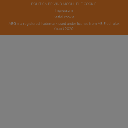
POLITICA PRIVIND MODULELE COOKIE
Impressum
Setări cookie
AEG is a registered trademark used under license from AB Electrolux
(publ) 2020