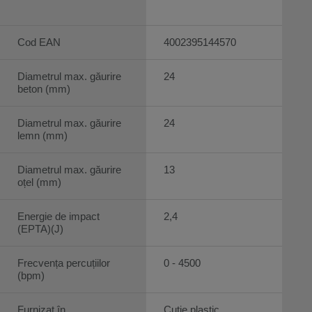
Cod EAN
4002395144570
Diametrul max. găurire
24
beton (mm)
Diametrul max. găurire
24
lemn (mm)
Diametrul max. găurire
13
oțel (mm)
Energie de impact
2,4
(EPTA)(J)
Frecvența percuțiilor
0 - 4500
(bpm)
Furnizat în
Cutie plastic