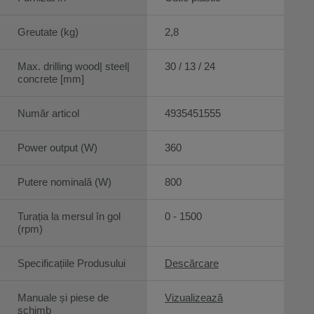
Greutate (kg)
2,8
Max. drilling wood| steel|
30 / 13 / 24
concrete [mm]
Număr articol
4935451555
Power output (W)
360
Putere nominală (W)
800
Turația la mersul în gol
0 - 1500
(rpm)
Specificațiile Produsului
Descărcare
Manuale și piese de
Vizualizează
schimb