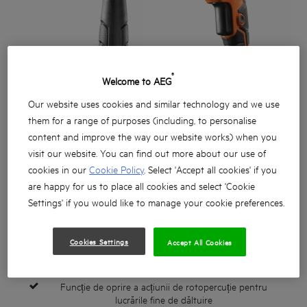
®
Welcome to AEG
Our website uses cookies and similar technology and we use
them for a range of purposes (including, to personalise
content and improve the way our website works) when you
visit our website. You can find out more about our use of
cookies in our
Cookie Policy
. Select 'Accept all cookies' if you
are happy for us to place all cookies and select 'Cookie
Settings' if you would like to manage your cookie preferences.
Cookies Settings
Motor puternic de 800 wați
Accept All Cookies
Capacitate de găurire în beton de 24 mm
Funcție de oprire a acțiunii de rotopercuție pentru
lucrările fine de dăltuire