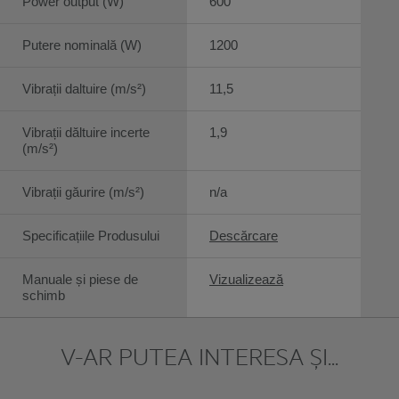
Power output (W)
600
Putere nominală (W)
1200
Vibrații daltuire (m/s²)
11,5
Vibrații dăltuire incerte
1,9
(m/s²)
Vibrații găurire (m/s²)
n/a
Specificațiile Produsului
Descărcare
Manuale și piese de
Vizualizează
schimb
V-AR PUTEA INTERESA ȘI...