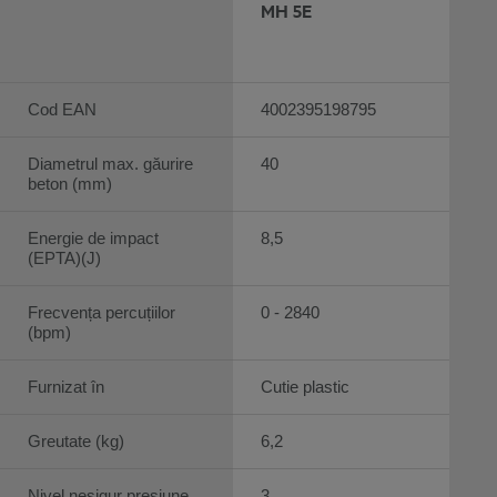
MH 5E
Cod EAN
4002395198795
Diametrul max. găurire
40
beton (mm)
Energie de impact
8,5
(EPTA)(J)
Frecvența percuțiilor
0 - 2840
(bpm)
Furnizat în
Cutie plastic
Greutate (kg)
6,2
Nivel nesigur presiune
3