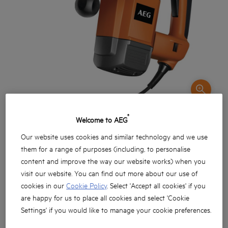
®
Welcome to AEG
Our website uses cookies and similar technology and we use
them for a range of purposes (including, to personalise
content and improve the way our website works) when you
visit our website. You can find out more about our use of
Motor puternic de 1200 wați
cookies in our
Cookie Policy
. Select 'Accept all cookies' if you
Energie de impact de 8,5 J pentru o dăltuire ușoară
are happy for us to place all cookies and select 'Cookie
Settings' if you would like to manage your cookie preferences.
Modul de percuție ușoară reduce energia de impact
pentru lucrările de dăltuire în materiale sensibile