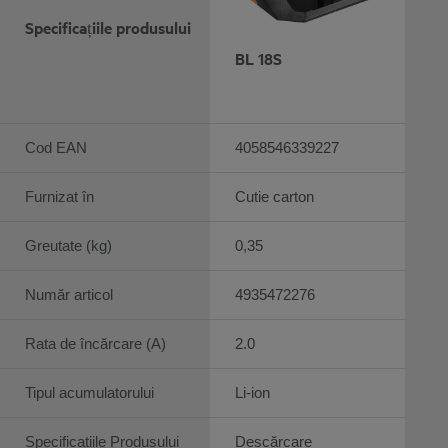
Specificațiile produsului
BL 18S
Cod EAN
4058546339227
Furnizat în
Cutie carton
Greutate (kg)
0,35
Număr articol
4935472276
Rata de încărcare (A)
2.0
Tipul acumulatorului
Li-ion
Specificațiile Produsului
Descărcare