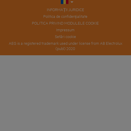
INFORMAȚII JURIDICE
Politica de confidențialitate
POLITICA PRIVIND MODULELE COOKIE
Impressum
Setări cookie
AEG is a registered trademark used under license from AB Electrolux
(publ) 2020