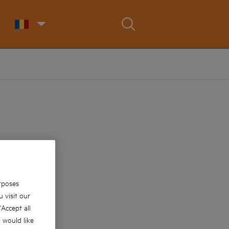
rposes
 visit our
 'Accept all
u would like