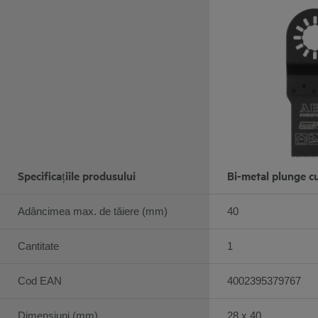
Specificațiile produsului
Bi-metal plunge c
Adâncimea max. de tăiere (mm)
40
Cantitate
1
Cod EAN
4002395379767
Dimensiuni (mm)
28 x 40