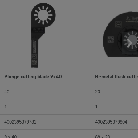
Plunge cutting blade 9x40
Bi-metal flush cutti
40
20
1
1
4002395379781
4002395379804
9 x 40
88 x 20