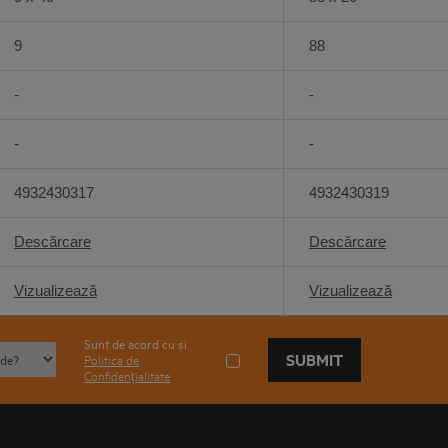
9
88
-
-
-
-
4932430317
4932430319
Descărcare
Descărcare
Vizualizează
Vizualizează
Sunt de acord cu și
SUBMIT
Politica de
Confidențialitate