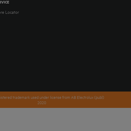
RVICE
ore Locator
istered trademark used under license from AB Electrolux (publ)
2020