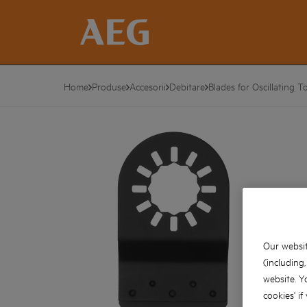
Home
Produse
Accesorii
Debitare
Blades for Oscillating T
Our websit
(including
website. Y
cookies' if