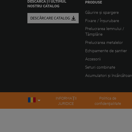
DESCĂRCAȚI ULTIMUL
PRODUSE
NOSTRU CATALOG
Găurire și spargere
DESCĂRCARE CATALOG
Fixare / Înșurubare
Prelucrarea lemnului /
Tâmplărie
Prelucrarea metalelor
Echipamente de șantier
Accesorii
Seturi combinate
Acumulatori și încărcătoar
INFORMAȚII
Politica de
JURIDICE
confidențialitate