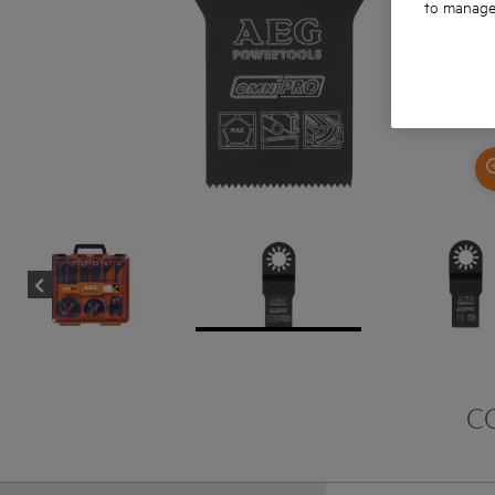
to manage 
C