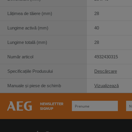
Lățimea de tăiere (mm)
28
Lungime activă (mm)
40
Lungime totală (mm)
28
Număr articol
4932430315
Specificațiile Produsului
Descărcare
Manuale și piese de schimb
Vizualizează
NEWSLETTER
SIGNUP