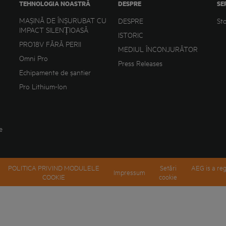
TEHNOLOGIA NOASTRĂ
DESPRE
SE
MAȘINĂ DE ÎNȘURUBAT CU
DESPRE
St
IMPACT SILENȚIOASĂ
ISTORIC
PRO18V FĂRĂ PERII
MEDIUL ÎNCONJURĂTOR
Omni Pro
Press Releases
Echipamente de șantier
Pro Lithium-Ion
e
POLITICA PRIVIND MODULELE
Setări
AEG is a reg
Impressum
COOKIE
cookie