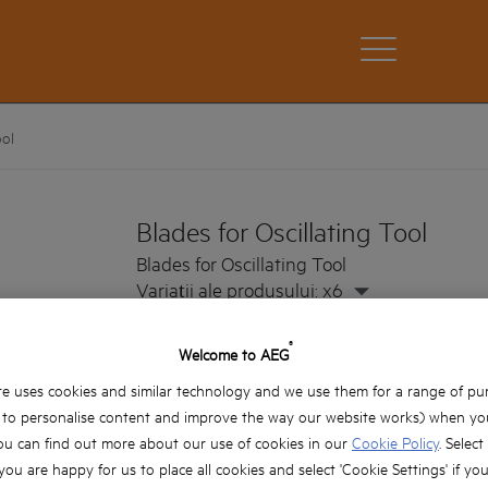
ool
Blades for Oscillating Tool
Blades for Oscillating Tool
Variații ale produsului: x6
®
Welcome to AEG
e uses cookies and similar technology and we use them for a range of pu
, to personalise content and improve the way our website works) when you
ou can find out more about our use of cookies in our
Cookie Policy
. Select
 you are happy for us to place all cookies and select 'Cookie Settings' if yo