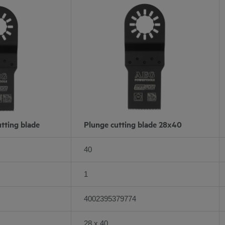
utting blade
Plunge cutting blade 28x40
40
1
4002395379774
28 x 40