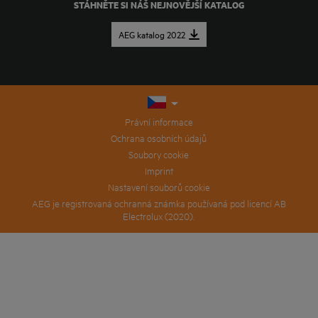
STÁHNĚTE SI NÁŠ NEJNOVĚJŠÍ KATALOG
AEG katalog 2022
Právní informace
Ochrana osobních údajů
Soubory cookie
Imprint
Nastavení souborů cookie
AEG je registrovaná ochranná známka používaná pod licencí AB
Electrolux (2020).