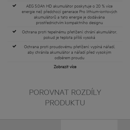
AEG 5.0Ah HD akumulátor poskytuje o 20 % více
energie než předchozí generace Pro lithium-iontových
akumulátorů a tato energie je dodávána
prostřednictvím kompaktního designu
Ochrana proti tepelnému přetížení: chrání akumulátor,
pokud je teplota příliš vysoká
Ochrana proti proudovému přetížení: vypíná nářadí,
aby chránila akumulátor a nářadí před vysokým
odběrem proudu
Zobrazit více
POROVNAT ROZDÍLY
PRODUKTU