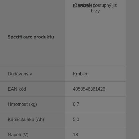
L1850SHD
Obrázek dostupný již
brzy
Specifikace produktu
Dodávaný v
Krabice
EAN kód
4058546361426
Hmotnost (kg)
0,7
Kapacita aku (Ah)
5,0
Napětí (V)
18