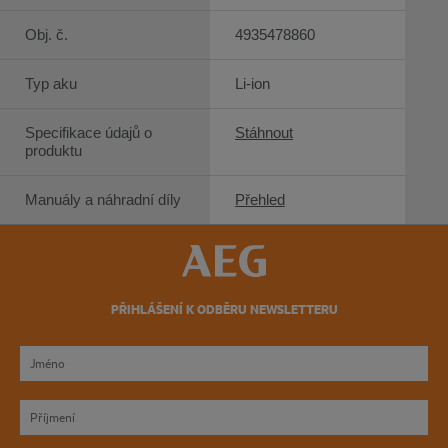
Obj. č.
4935478860
Typ aku
Li-ion
Specifikace údajů o
Stáhnout
produktu
Manuály a náhradní díly
Přehled
PŘIHLÁŠENÍ K ODBĚRU NEWSLETTERU