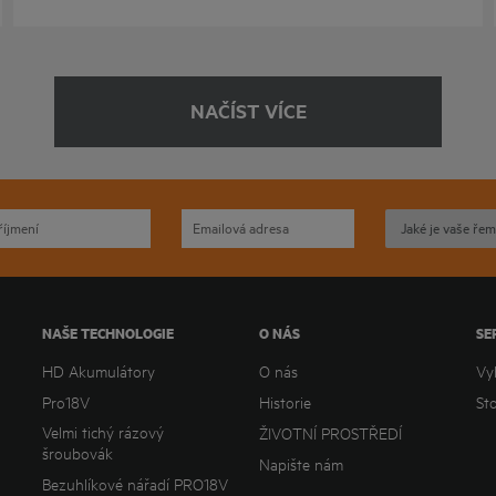
NAČÍST VÍCE
NAŠE TECHNOLOGIE
O NÁS
SE
HD Akumulátory
O nás
Vy
Pro18V
Historie
St
Velmi tichý rázový
ŽIVOTNÍ PROSTŘEDÍ
šroubovák
Napište nám
Bezuhlíkové nářadí PRO18V