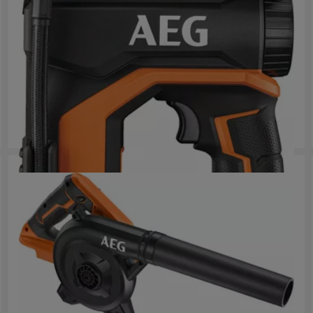
18V Vysokotlaký inflátor
BK 18C
Odchylky výrobku
: x
1