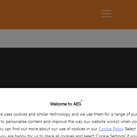
®
Welcome to AEG
OVIŠTĚ
e uses cookies and similar technology and we use them for a range of pu
, to personalise content and improve the way our website works) when you
ou can find out more about our use of cookies in our
Cookie Policy
. Select
 you are happy for us to place all cookies and select 'Cookie Settings' if yo