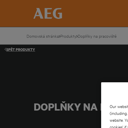
Domovská stránka
Produkty
Doplňky na pracoviště
SPĚT
PRODUKTY
DOPLŇKY NA PRAC
Our websit
(including
website. Y
cookies' if