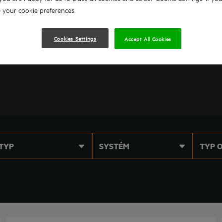
VIŠTĚ
LASERY
VYTLAČOVACÍ PISTOLE
your cookie preferences.
VYSAVAČE
SKLADOVÁNÍ
Cookies Settings
Accept All Cookies
TYP
SYSTÉM
TYP 