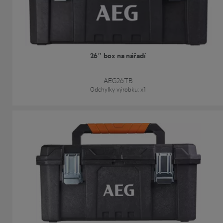
26″ box na nářadí
AEG26TB
Odchylky výrobku
: x
1