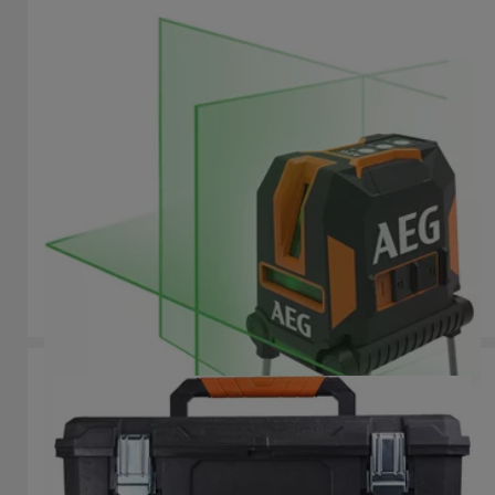
Tříbodový zelený laser + olovnice
CLG330-K
Odchylky výrobku
: x
1