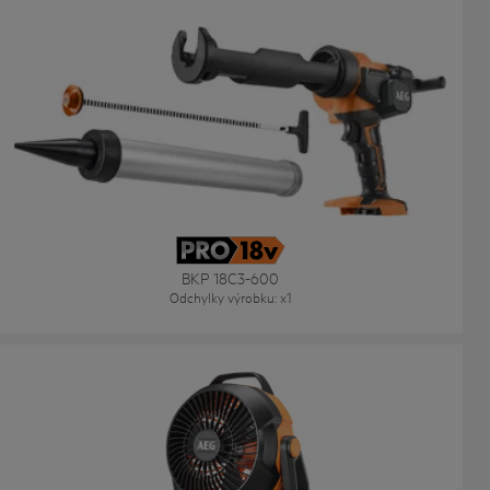
BKP 18C3-600
Odchylky výrobku
: x
1