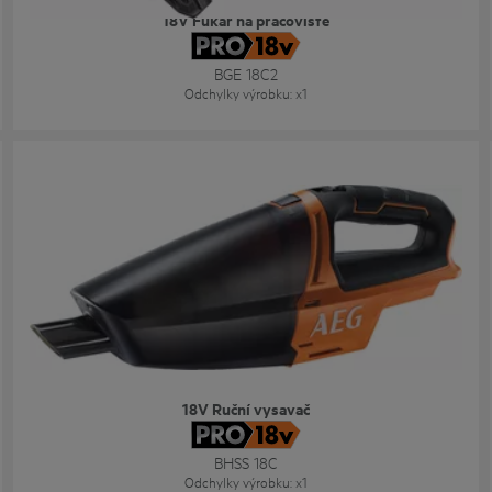
18V Fukar na pracoviště
BGE 18C2
Odchylky výrobku
: x
1
18V Ruční vysavač
BHSS 18C
Odchylky výrobku
: x
1