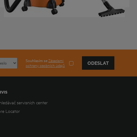
Souhlasím se
Zásadami
ODESLAT
ochrany osobních údajů
RVIS
hledávač servisních center
ore Locator