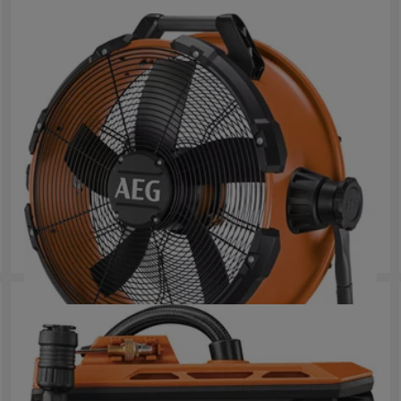
18V bezuhlíkový hybridní bubnový ventilátor
BDF 18
Odchylky výrobku
: x
1