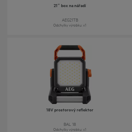
21″ box na nářadí
AEG21TB
Odchylky výrobku
: x
1
18V prostorový reflektor
BAL 18
Odchylky výrobku
: x
1