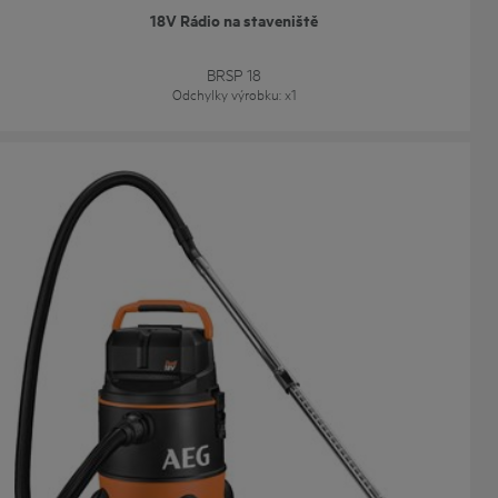
18V Rádio na staveniště
BRSP 18
Odchylky výrobku
: x
1
Duální 18V vysavač na mokré a suché vysávání
BWD 18
Odchylky výrobku
: x
1