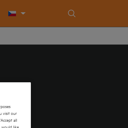
rposes
 visit our
 'Accept all
u would like