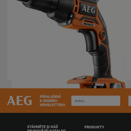
18V Bezuhlíkový sádrokartonářský šroubovák
BTS 18BL
Odchylky výrobku
: x
1
PŘIHLÁŠENÍ
K ODBĚRU
NEWSLETTERU
STÁHNĚTE SI NÁŠ
PRODUKTY
NEJNOVĚJŠÍ KATALOG