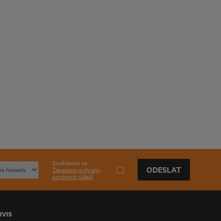
Souhlasím se
ODESLAT
Zásadami ochrany
osobních údajů
RVIS