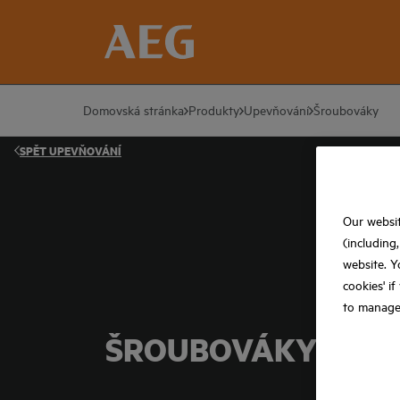
Domovská stránka
Produkty
Upevňování
Šroubováky
SPĚT
UPEVŇOVÁNÍ
Our websit
(including
website. Y
cookies' i
to manage
ŠROUBOVÁKY