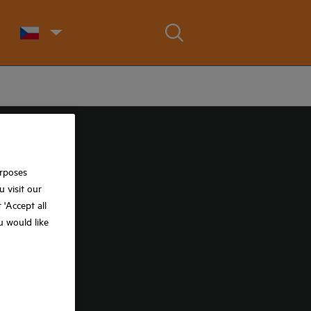
urposes
 visit our
t 'Accept all
ou would like