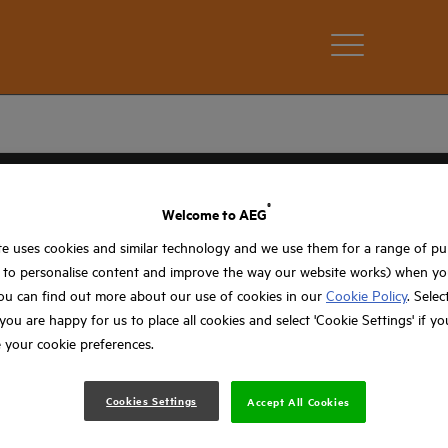
®
Welcome to AEG
e uses cookies and similar technology and we use them for a range of p
, to personalise content and improve the way our website works) when you
ou can find out more about our use of cookies in our
Cookie Policy
. Selec
f you are happy for us to place all cookies and select 'Cookie Settings' if y
 your cookie preferences.
Cookies Settings
Accept All Cookies