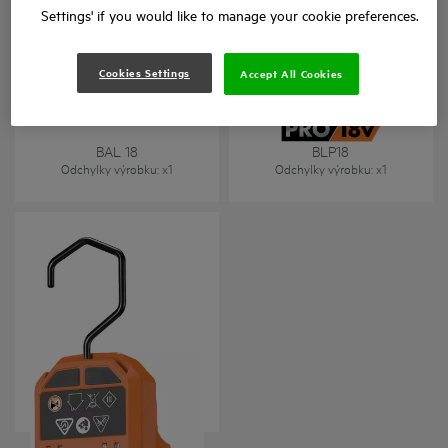
Settings' if you would like to manage your cookie preferences.
Cookies Settings
Accept All Cookies
18V prostorový reflektor
18V Panelové světlo na
pracoviště
BAL 18
BLP18
Odchylky výrobku
: x
1
Odchylky výrobku
: x
1
18V Magnetická svítilna
BML 18
Odchylky výrobku
: x
1