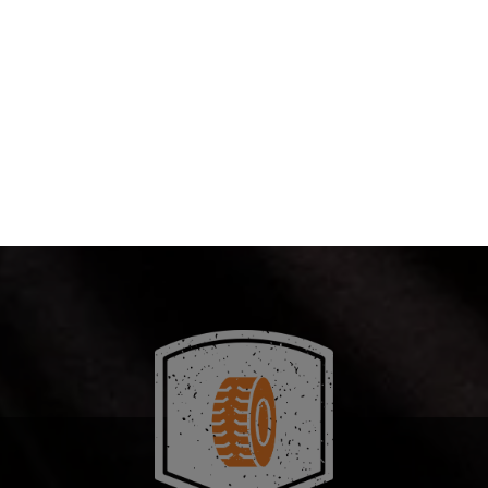
átorové nářadí z řady AEG PRO18V Professional, zahrnující
ky, inflátor, úhlovou brusku a další, je vyrobeno pro mechanik
 oprášit svůj kufrt s nářadím tak, aby jim nabízelo vynikající 
delší trvanlivost.
NAJÍT VÝROBKY