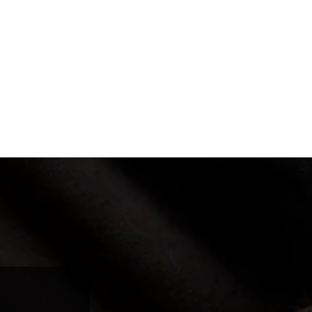
 rázové
y, kteří
výkon a