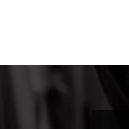
Akumul
utahová
chtějí