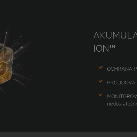
AKUMULÁ
ION™
OCHRANA P
PROUDOVÁ 
MONITOROVÁ
nedostatečn