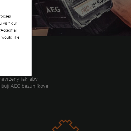
rposes
 visit our
 'Accept all
u would like
navrženy tak, aby
lišují AEG bezuhlíkové