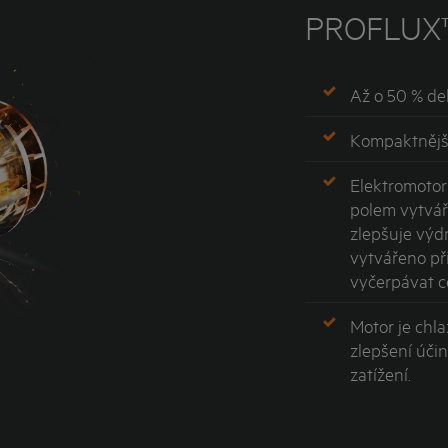
PROFLUX
Až o 50 % de
Kompaktnějš
Elektromoto
polem vytvá
zlepšuje výdr
vytvářeno při
vyčerpávat c
Motor je chl
zlepšení úči
zatížení.