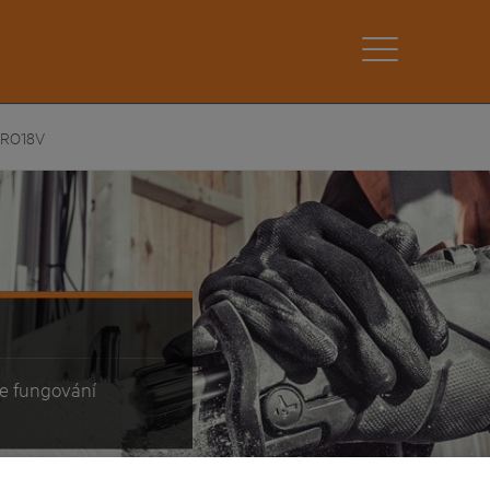
 PRO18V
je fungování