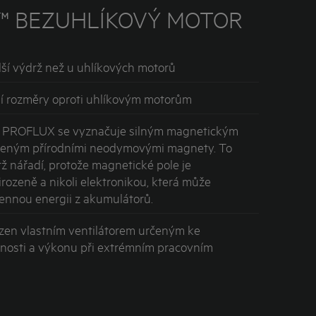
™ BEZUHLÍKOVÝ MOTOR
lší výdrž než u uhlíkových motorů
í rozměry oproti uhlíkovým motorům
r PROFLUX se vyznačuje silným magnetickým
řeným přírodními neodymovými magnety. To
ž nářadí, protože magnetické pole je
rozeně a nikoli elektronikou, která může
ennou energii z akumulátorů.
azen vlastním ventilátorem určeným ke
nnosti a výkonu při extrémním pracovním