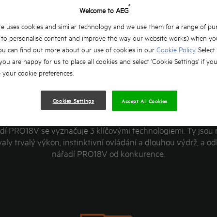
®
Welcome to AEG
e uses cookies and similar technology and we use them for a range of pu
, to personalise content and improve the way our website works) when you
ou can find out more about our use of cookies in our
Cookie Policy
. Select
 you are happy for us to place all cookies and select 'Cookie Settings' if yo
your cookie preferences.
3 ZÁKLADNÍ
TECHNOLOGIE
Cookies Settings
Accept All Cookies
dí PRO18V se vyznačuje 3 klíčovými technologiemi. Ty jsou 
ly trvalý výkon, instinktivní ovládání a dlouhou výdrž, a od
nářadí PRO18V od konkurence.