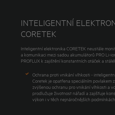
INTELIGENTNÍ ELEKTRO
CORETEK
Inteligentní elektronika CORETEK neustále moni
a komunikaci mezi sadou akumulátorů PRO Li-io
PROFLUX k zajištění konstantních otáček a stál
Ochrana proti vnikání vlhkosti - inteligentn
Coretek je opatřena speciálním povlakem za
zvýšenou ochranu pro vnikání vlhkosti a vo
prodlužuje životnost nářadí a zajišťuje kon
výkon i v těch nejnáročnějších podmínkách