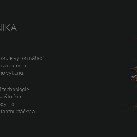
NIKA
toruje výkon nářadí
n a motorem
ého výkonu.
í technologie
jišťujícím
dy. To
stantní otáčky a
.