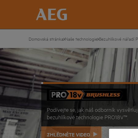
Domovská stránka
Naše technologie
Bezuhlíkové nářadí
Podívejte se, jak náš odborník vysvětlu
bezuhlíkové technologie PRO18V™.
ZHLÉDNĚTE VIDEO