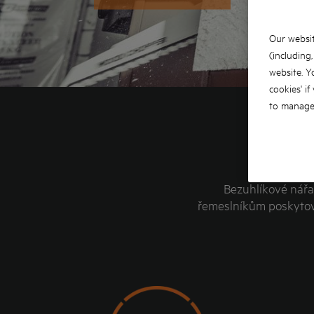
Our websit
(including
website. Y
cookies' if
to manage 
Bezuhlíkové nářa
řemeslníkům poskytova