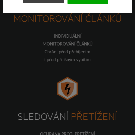
INDIVIDUÁLNÍ
MONITOROVÁNÍ ČLÁNKŮ
INDIVIDUÁLNÍ
MONITOROVÁNÍ ČLÁNKŮ
Chrání před přebíjením
i před přílišným vybitím
SLEDOVÁNÍ
PŘETÍŽENÍ
OCHRANA PROTI PŘETÍŽENÍ