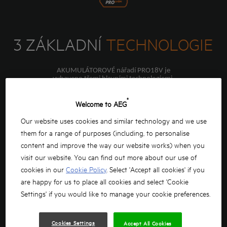
3 ZÁKLADNÍ
TECHNOLOGIE
AKUMULÁTOROVÉ nářadí PRO18V je
vybaveno třemi hlavními technologiemi.
Ty byly vytvořeny tak, aby řemeslníkům
zaručily konstantní výkon, instinktivní
®
Welcome to AEG
elektroniku a neúnavnou dobu chodu
a odlišily akumulátorové nářadí AEG
PRO18V od konkurence.
Our website uses cookies and similar technology and we use
them for a range of purposes (including, to personalise
content and improve the way our website works) when you
visit our website. You can find out more about our use of
cookies in our
Cookie Policy
. Select 'Accept all cookies' if you
are happy for us to place all cookies and select 'Cookie
Settings' if you would like to manage your cookie preferences.
Cookies Settings
Accept All Cookies