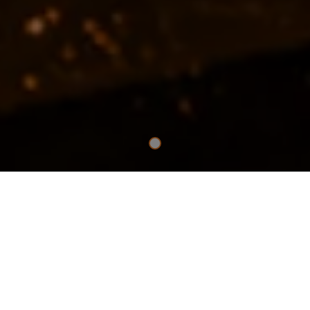
NEZBYTNÉ ŘEMESLO
18V BEZUHLÍKOVÁ PŘÍMOČARÁ
PILA