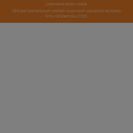
Ustawienia plików cookie
AEG jest zastrzeżonym znakiem towarowym używanym na licencji
firmy AB Electrolux 2020