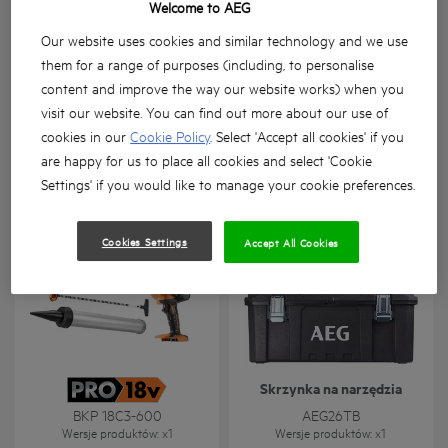
Welcome to AEG
Our website uses cookies and similar technology and we use
them for a range of purposes (including, to personalise
content and improve the way our website works) when you
visit our website. You can find out more about our use of
Zielony laser krzyżowy
Bezszczotkowy
cookies in our
Cookie Policy
. Select 'Accept all cookies' if you
(trzy linie + punkt
hybrydowy wentylator 18
are happy for us to place all cookies and select 'Cookie
przenoszenia pionu)
V
CLG330-K
BDF 18
Settings' if you would like to manage your cookie preferences.
Wersje produktów
: x
1
Wersje produktów
: x
1
Cookies Settings
Accept All Cookies
Skrzynka na narzędzia
BKP 18C3-600
AEG26TB
Wersje produktów
: x
1
Wersje produktów
: x
1