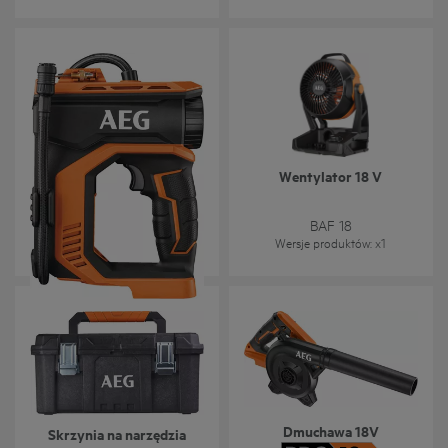
Kompresor 18V
Wentylator 18 V
BK 18C
BAF 18
Wersje produktów
: x
1
Wersje produktów
: x
1
Dmuchawa 18V
Skrzynia na narzędzia