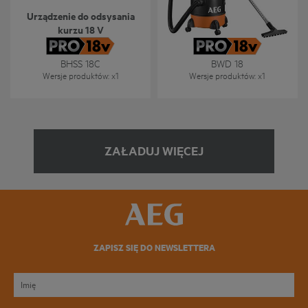
Urządzenie do odsysania
Odkurzacz 18 V do pracy na
kurzu 18 V
mokro i sucho
BHSS 18C
BWD 18
Wersje produktów
: x
1
Wersje produktów
: x
1
ZAŁADUJ WIĘCEJ
ZAPISZ SIĘ DO NEWSLETTERA