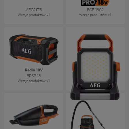
AEG21TB
BGE 18C2
Wersje produktów
: x
1
Wersje produktów
: x
1
Radio 18V
Lampa robocza 18 V
BRSP 18
BAL 18
Wersje produktów
: x
1
Wersje produktów
: x
1