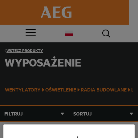
WSTECZ
PRODUKTY
WYPOSAŻENIE
WENTYLATORY
OŚWIETLENIE
RADIA BUDOWLANE
LA
FILTRUJ
SORTUJ
®