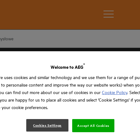
mysłowe
®
Welcome to AEG
e uses cookies and similar technology and we use them for a range of p
, to personalise content and improve the way our website works) when you
ou can find out more about our use of cookies in our
Cookie Policy
. Selec
f you are happy for us to place all cookies and select 'Cookie Settings' if y
 your cookie preferences.
EMYSŁOWE
Cookies Settings
Accept All Cookies