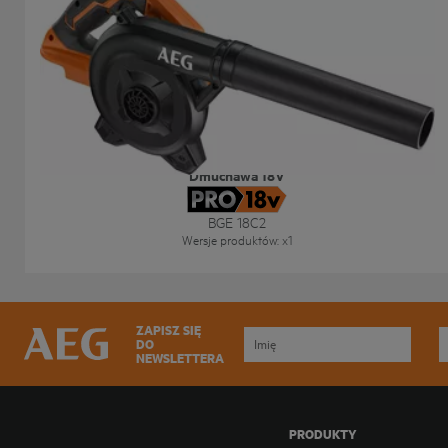
Dmuchawa 18V
BGE 18C2
Wersje produktów
: x
1
ZAPISZ SIĘ
DO
NEWSLETTERA
PRODUKTY