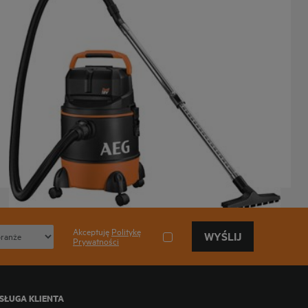
Odkurzacz 18 V do pracy na mokro i sucho
BWD 18
Wersje produktów
: x
1
Akceptuję
Politykę
WYŚLIJ
Prywatności
SŁUGA KLIENTA