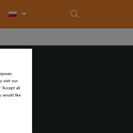
urposes
 visit our
t 'Accept all
ou would like