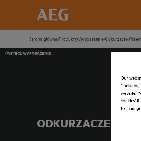
Strona glówna
Produkty
Wyposażenie
Odkurzacze Prze
WSTECZ
WYPOSAŻENIE
Our websit
(including
website. Y
cookies' i
to manage
ODKURZACZE PRZ