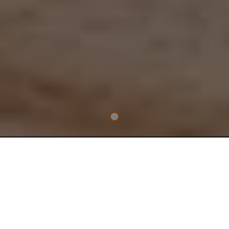
BEZSZCZOTKOWA PIŁA
TARCZOWA PRO18V
Osiągaj proste i dokładne cięcia dzięki piły tarczowej PRO18V.