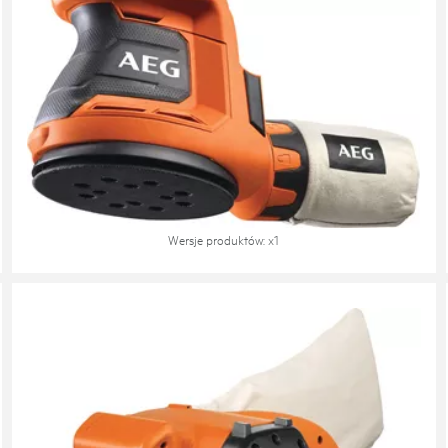
Szlifierka mimośrodowa
BEX18-125
Wersje produktów
: x
1