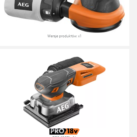
Szlifierka mimośrodowa 300W
EX 125 ED SET
Wersje produktów
: x
1