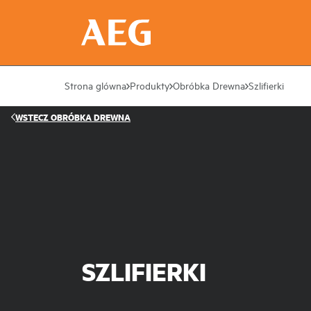
Strona glówna
Produkty
Obróbka Drewna
Szlifierki
WSTECZ
OBRÓBKA DREWNA
SZLIFIERKI