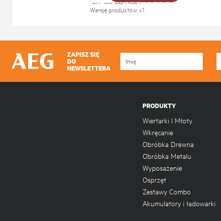
EX 150 ED KSET
Wersje produktów
: x
1
ZAPISZ SIĘ
DO
NEWSLETTERA
PRODUKTY
Wiertarki I Młoty
Wkręcanie
Obróbka Drewna
Obróbka Metalu
Wyposażenie
Osprzęt
Zestawy Combo
Akumulatory i ładowarki