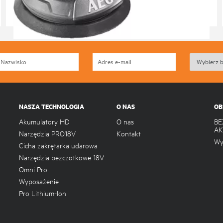
BEX 18SBL-125
Wersje produktów
: x
2
NASZA TECHNOLOGIA
O NAS
OB
Akumulatory HD
O nas
BE
A
Narzędzia PRO18V
Kontakt
Wy
Cicha zakrętarka udarowa
Narzędzia bezczotkowe 18V
Omni Pro
Wyposażenie
Pro Lithium-Ion