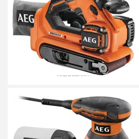
Bezszczotkowa szlifierka taśmowa 18 V
BHBS 18-75BL
Wersje produktów
: x
1