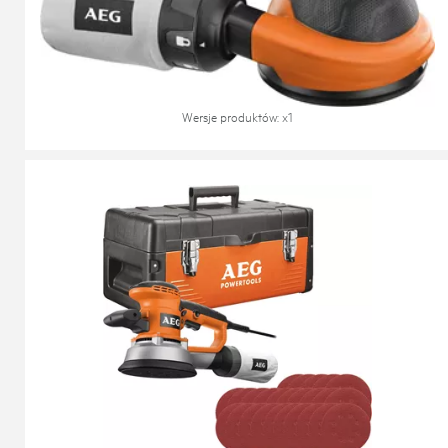
Szlifierka mimośrodowa
EX 125 ES
Wersje produktów
: x
1
Szlifierka mimośrodowa z walizką