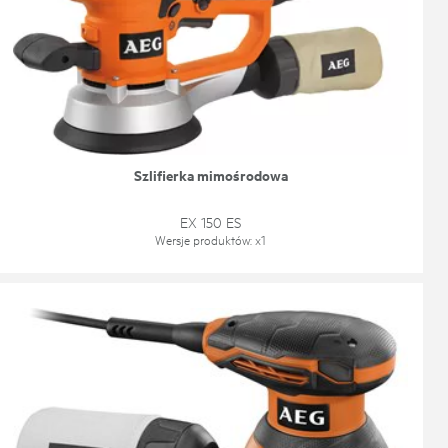
Szlifierka mimośrodowa
EX 150 ES
Wersje produktów
: x
1