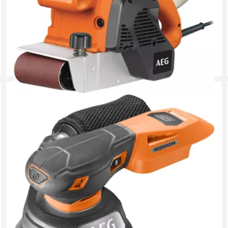
Szlifierka taśmowa
BBSE 1100
Wersje produktów
: x
1
Subkompaktowa szlifierka oscylacyjna 18 V 125 MM