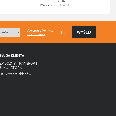
BFS 18SBL-14
Wersje produktów
: x
1
Akceptuję
Politykę
WYŚLIJ
Prywatności
SŁUGA KLIENTA
ZPIECZNY TRANSPORT
KUMULATORA
szukiwarka sklepów