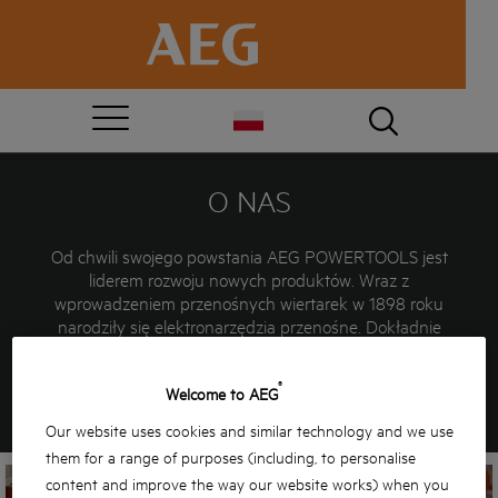
O NAS
Od chwili swojego powstania AEG POWERTOOLS jest
liderem rozwoju nowych produktów. Wraz z
wprowadzeniem przenośnych wiertarek w 1898 roku
narodziły się elektronarzędzia przenośne. Dokładnie
120 lat później AEG nadal oferuje użytkownikom
profesjonalnym innowacyjne i wydajne rozwiązania…
®
Welcome to AEG
DUMNA PRZESZŁOŚĆ… EKSCYTUJĄCA
PRZYSZŁOŚĆ…
Our website uses cookies and similar technology and we use
them for a range of purposes (including, to personalise
content and improve the way our website works) when you