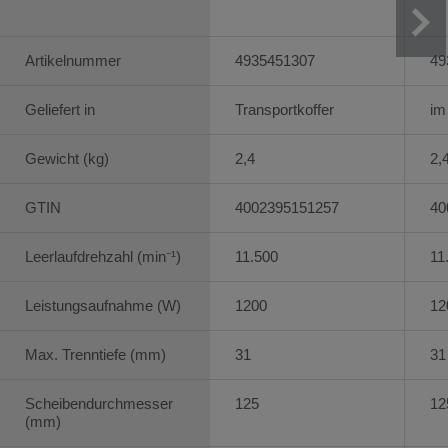
Artikelnummer
4935451307
49
Geliefert in
Transportkoffer
im
Gewicht (kg)
2,4
2,
GTIN
4002395151257
40
Leerlaufdrehzahl (min⁻¹)
11.500
11
Leistungsaufnahme (W)
1200
12
Max. Trenntiefe (mm)
31
31
Scheibendurchmesser
125
12
(mm)