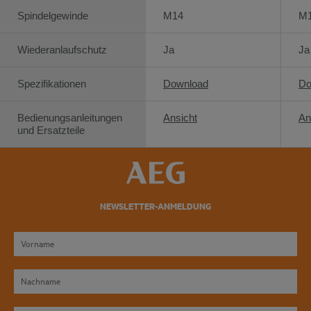
Spindelgewinde
M14
M
Wiederanlaufschutz
Ja
Ja
Spezifikationen
Download
Do
Bedienungsanleitungen
Ansicht
An
und Ersatzteile
NEWSLETTER-ANMELDUNG