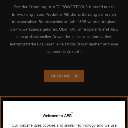
Seit der Gründung ist AEG POWERTOOLS führend in der
Entwicklung neuer Produkte. Mit der Einführung der ersten
transportablen Bohrmaschine im Jahr 1898 wurden tragbare
Elektrowerkzeuge geboren. Über 100 Jahre später bietet AEG
dem professionellen Anwender immer noch innovative,
leistungsstarke Lösungen, eine stolze Vergangenheit und eine
spannende Zukunft.
ÜBER UNS
®
Welcome to AEG
Our website uses cookies and similar technology and we use