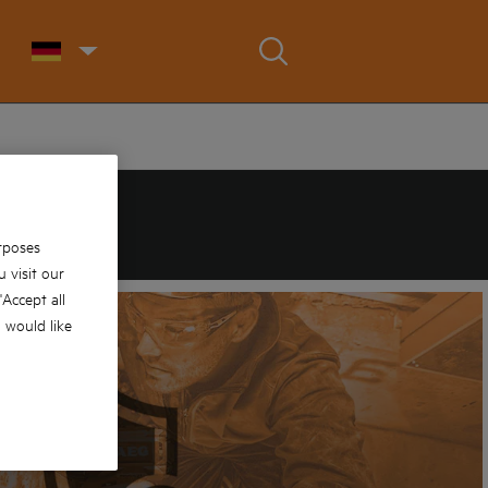
rposes
 visit our
 'Accept all
u would like