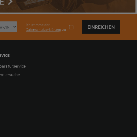
E
Ich stimme der
EINREICHEN
Datenschutzerklärung
zu
RVICE
paraturservice
ndlersuche