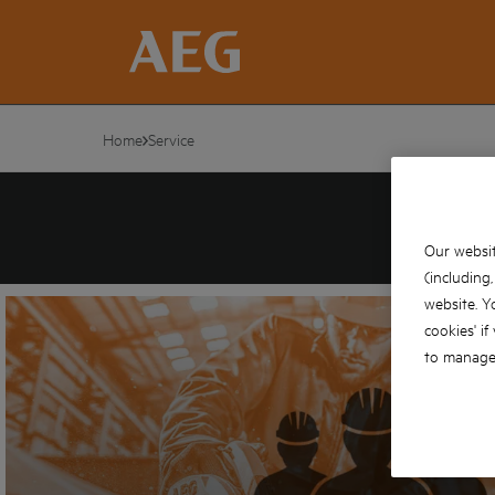
Home
Service
Our websit
(including
website. Y
cookies' if
to manage 