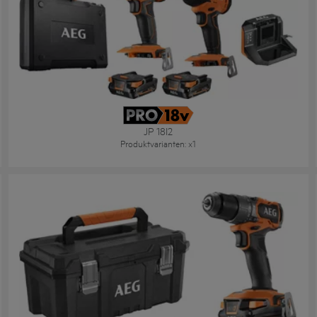
JP 18I2
Produktvarianten
: x
1