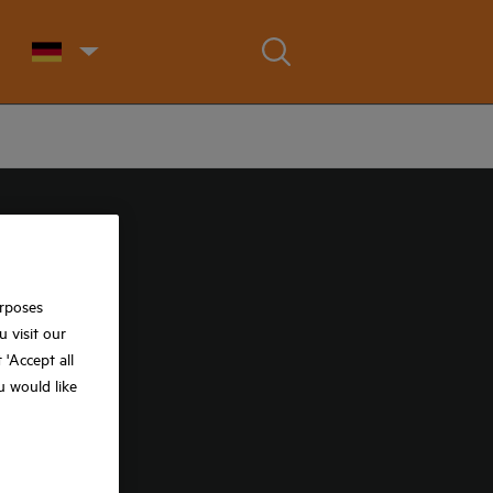
urposes
 visit our
t 'Accept all
ou would like