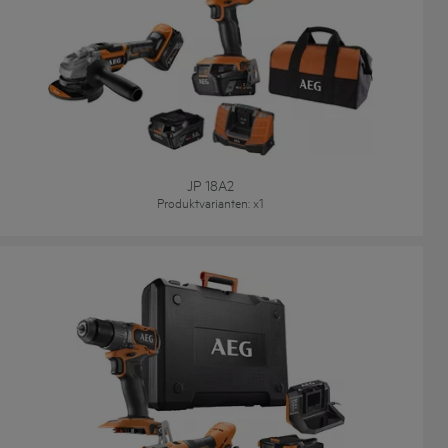
JP 18A2
Produktvarianten
: x
1