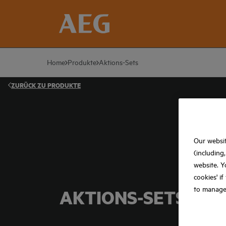
Home
Produkte
Aktions-Sets
ZURÜCK ZU
PRODUKTE
Our websit
(including
website. Y
cookies' i
to manage
AKTIONS-SETS