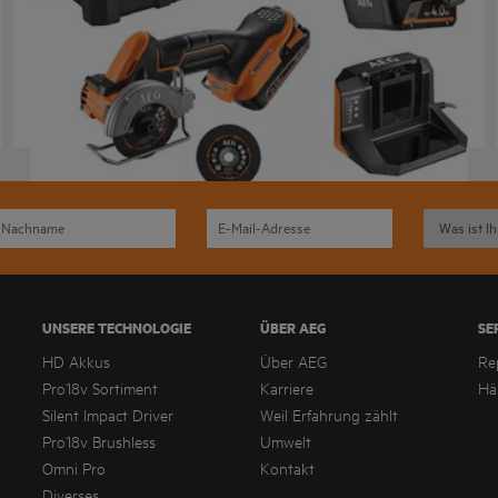
AEG Pro18V Brushless Kombo-Set, 2-teilig, inkl.
Werkzeugkiste
FR 18-AS-2SC
Produktvarianten
: x
1
UNSERE TECHNOLOGIE
ÜBER AEG
SE
HD Akkus
Über AEG
Re
Pro18v Sortiment
Karriere
Hä
Silent Impact Driver
Weil Erfahrung zählt
Pro18v Brushless
Umwelt
Omni Pro
Kontakt
Diverses