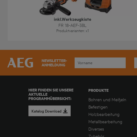
AEG PRO18V Brushless Akku-Kombo-Set 3-teilig,
inkl.Werkzeugkiste
FR 18-AEF-3BL
Produktvarianten
: x
1
NEWSLETTER-
ANMELDUNG
HIER FINDEN SIE UNSERE
PRODUKTE
AKTUELLE
PROGRAMMÜBERSICHT:
Bohren und Meißeln
Befestigen
Katalog Download
Holzbearbeitung
Metallbearbeitung
Diverses
Zubehör