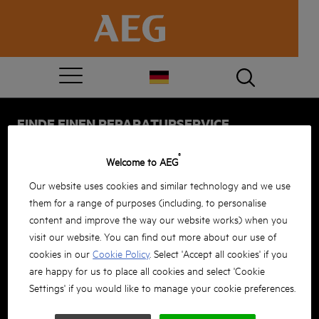
FINDE EINEN REPARATURSERVICE
Um ein Werkzeug warten zu lassen, finde in deiner Nähe offizielle
®
AEG-Servicepartner, indem du einfach deinen Standort suchst.
Welcome to AEG
ART DES SERVICE AUSWÄHLEN
Our website uses cookies and similar technology and we use
them for a range of purposes (including, to personalise
Garantie
Garantie abgelaufen
content and improve the way our website works) when you
NACH STADT, GEBIET UND PLZ SUCHEN
visit our website. You can find out more about our use of
cookies in our
Cookie Policy
. Select 'Accept all cookies' if you
are happy for us to place all cookies and select 'Cookie
Settings' if you would like to manage your cookie preferences.
*Erforderlich, um Suchergebnisse zu sehen
SUCHE