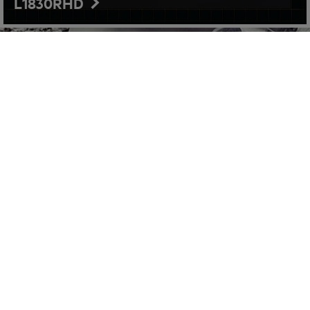
L1830RHD
Professionelle Anwender vertrauen auf die
Kraft von PRO18V. Dieses revolutionäre Ein-
Akku-System ermöglicht allerlei
Anwendungen im Handwerker-Bereich und
bietet ein neues Maß an Leistung, Power und
Langlebigkeit bei Akku-Geräten.
ENTDECKEN SIE DAS PRO18V SORTIMENT