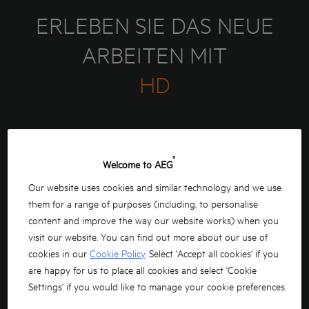
ERLEBEN SIE DAS NEUE
ARBEITEN MIT
HD
®
Welcome to AEG
Our website uses cookies and similar technology and we use
them for a range of purposes (including, to personalise
content and improve the way our website works) when you
visit our website. You can find out more about our use of
MEHR
LEISTUNG
cookies in our
Cookie Policy
. Select 'Accept all cookies' if you
are happy for us to place all cookies and select 'Cookie
Settings' if you would like to manage your cookie preferences.
Anspruchsvolle Arbeiten erfordern