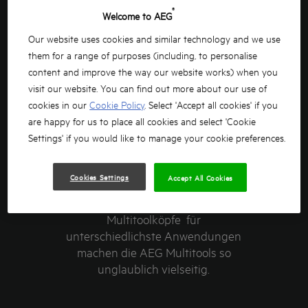
®
Welcome to AEG
OMNI PRO -
Our website uses cookies and similar technology and we use
SO FUNKTIONIERT DAS
them for a range of purposes (including, to personalise
content and improve the way our website works) when you
MULTITASKING ECHTER
visit our website. You can find out more about our use of
cookies in our
Cookie Policy
. Select 'Accept all cookies' if you
PROFIS
are happy for us to place all cookies and select 'Cookie
Settings' if you would like to manage your cookie preferences.
Die professionellen AEG OMNIPRO
Multitools für alle Arbeiten rund um
Cookies Settings
Accept All Cookies
Ausbau, Renovierung und
Installation. 7 austauschbare
Multitoolköpfe für
unterschiedlichste Anwendungen
machen die AEG Multitools so
unglaublich vielseitig.