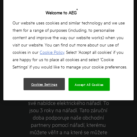
®
Welcome to AEG
Our website uses cookies and similar technology and we use
KDYŽ ŘÍKÁME, ŽE NÁŘADÍ
them for a range of purposes (including, to personalise
content and improve the way our website works) when you
VYDRŽÍ,
visit our website. You can find out more about our use of
cookies in our
Cookie Policy
. Select 'Accept all cookies' if you
MYSLÍME TO VÁŽNĚ.
are happy for us to place all cookies and select 'Cookie
Settings' if you would like to manage your cookie preferences.
Společnost AEG dále vylepšuje
svou nabídku pro profesionální
Cookies Settings
Accept All Cookies
použití a nyní poskytuje
standardně 3letou záruku v celé
své nabídce elektrického nářadí. To
jsou 3 roky na nářadí. Tato záruční
doba podporuje naše obchodní
partnery pomocí nářadí, kterému
můžete věřit a na které se můžete