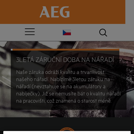
3LETÁ ZÁRUČNÍ DOBA NA NÁŘADÍ
Naše záruka odráží kvalitu a trvanlivost
našeho nářadí. Nabízíme 3letou záruku na
nářadí (nevztahuje se na akumulátory a
nabíječky). Již se nemusíte bát o kvalitu nářadí
na pracovišti, což znamená o starost méně.