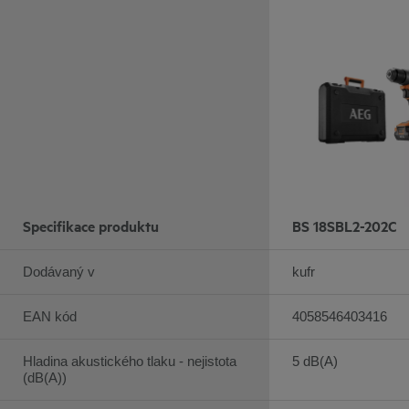
Specifikace produktu
BS 18SBL2-202C
Dodávaný v
kufr
EAN kód
4058546403416
Hladina akustického tlaku - nejistota
5 dB(A)
(dB(A))