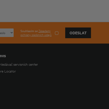
Souhlasím se
Zásadami
ODESLAT
ochrany osobních údajů
RVIS
hledávač servisních center
ore Locator