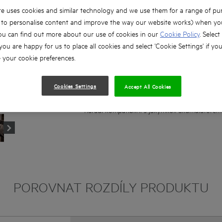
Délka pouhých 162 mm umožňuje, aby se nářa
e uses cookies and similar technology and we use them for a range of pu
prostorů.
, to personalise content and improve the way our website works) when you
2 rychlosti: 0-450 ot/min a 0-1750 ot/min.
ou can find out more about our use of cookies in our
Cookie Policy
. Select
Nastavení krouticího momentu na 24 otáček p
 you are happy for us to place all cookies and select 'Cookie Settings' if yo
šroubování.
your cookie preferences.
13 mm kovové sklíčidlo
Skvělý výkon na každodenní i náročné úkoly.
Cookies Settings
Accept All Cookies
Jako součást profesionálního systému elektri
nářadí kompatibilní s jakýmkoli akumulátore
POROVNAT ROZDÍLY PRODUKTU