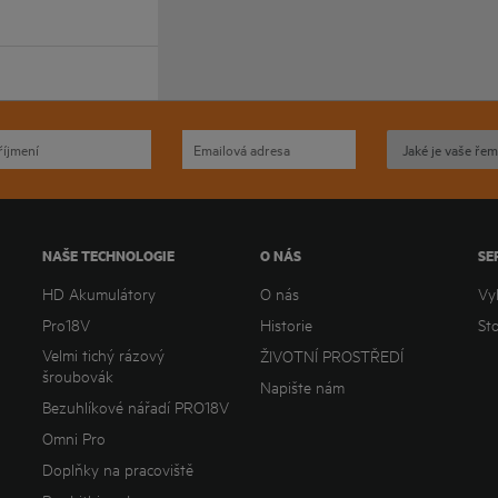
NAŠE TECHNOLOGIE
O NÁS
SE
HD Akumulátory
O nás
Vy
Pro18V
Historie
St
Velmi tichý rázový
ŽIVOTNÍ PROSTŘEDÍ
šroubovák
Napište nám
Bezuhlíkové nářadí PRO18V
Omni Pro
Doplňky na pracoviště