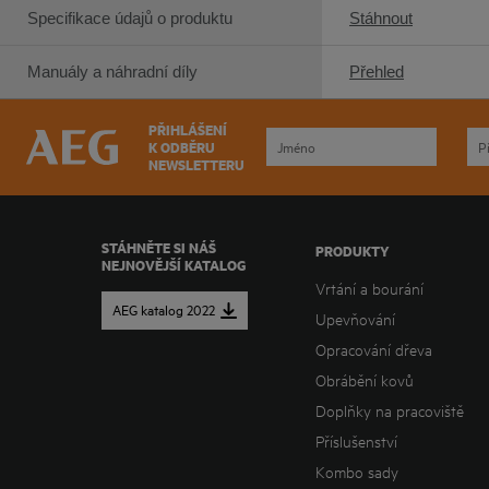
Specifikace údajů o produktu
Stáhnout
Manuály a náhradní díly
Přehled
PŘIHLÁŠENÍ
K ODBĚRU
NEWSLETTERU
STÁHNĚTE SI NÁŠ
PRODUKTY
NEJNOVĚJŠÍ KATALOG
Vrtání a bourání
AEG katalog 2022
Upevňování
Opracování dřeva
Obrábění kovů
Doplňky na pracoviště
Příslušenství
Kombo sady