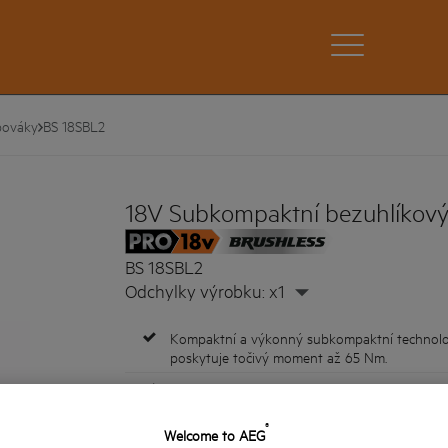
bováky
BS 18SBL2
18V Subkompaktní bezuhlíkový 
BS 18SBL2
Odchylky výrobku: x1
Kompaktní a výkonný subkompaktní technolo
poskytuje točivý moment až 65 Nm.
Speciální subkompaktní design zajišťuje maximá
Lehké nářadí má jen 1,3 kg s akumulátorem P
®
Welcome to AEG