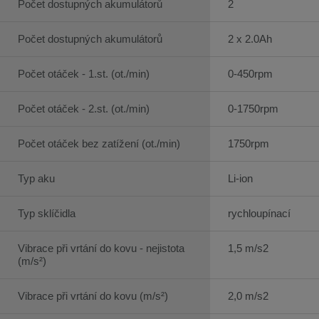
Počet dostupných akumulátorů
2
Počet dostupných akumulátorů
2 x 2.0Ah
Počet otáček - 1.st. (ot./min)
0-450rpm
Počet otáček - 2.st. (ot./min)
0-1750rpm
Počet otáček bez zatížení (ot./min)
1750rpm
Typ aku
Li-ion
Typ sklíčidla
rychloupínací
Vibrace při vrtání do kovu - nejistota
1,5 m/s2
(m/s²)
Vibrace při vrtání do kovu (m/s²)
2,0 m/s2