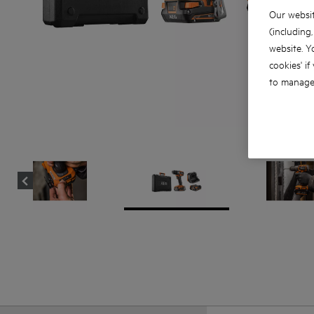
Our websit
(including
website. Y
cookies' if
to manage 