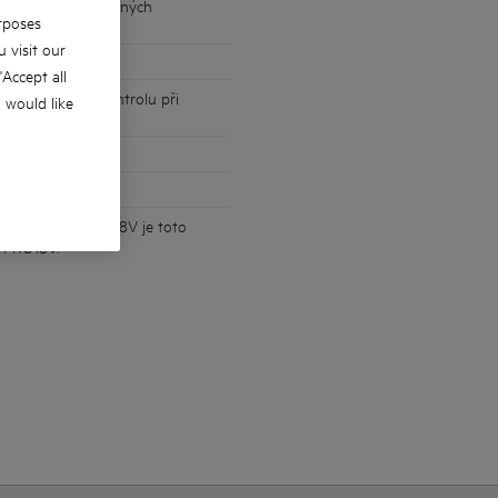
dí vešlo do stísněných
rposes
 visit our
 'Accept all
ro dokonalou kontrolu při
u would like
ckého nářadí PRO18V je toto
m PRO18V.