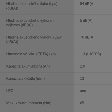
Hladina akustického tlaku (Lpa)
84 dB(A
(dB(A))
Hladina akustického výkonu -
5 dB(A)
nejistota (dB(A))
Hladina akustického výkonu (Lwa)
76 dB(A
(dB(A))
Hmotnost vč. aku (EPTA) (kg)
1.3 (L1820S)
Kapacita akumulátoru (Ah)
2.0
Kapacita sklíčidla (mm)
13
LED
ano
Max. krouticí moment (Nm)
65