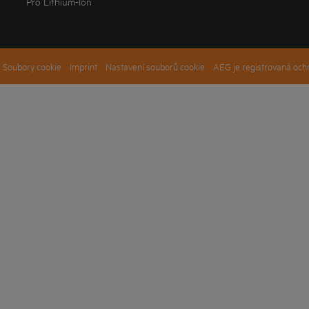
Pro Lithium-Ion
Soubory cookie
Imprint
Nastavení souborů cookie
AEG je registrovaná och