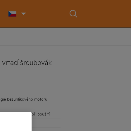
vrtací šroubovák
gie bezuhlíkového motoru
lní produktivitu při použití.
RO18V 2,0 Ah.