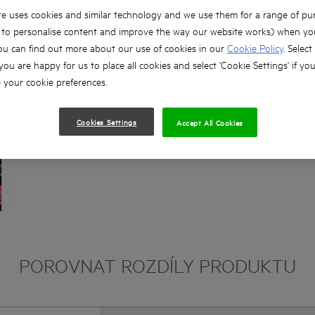
13mm profesionální sklíčidlo
e uses cookies and similar technology and we use them for a range of pu
, to personalise content and improve the way our website works) when you
Kompatibilní se systémem PRO18V
ou can find out more about our use of cookies in our
Cookie Policy
. Select
 you are happy for us to place all cookies and select 'Cookie Settings' if yo
your cookie preferences.
Cookies Settings
Accept All Cookies
POROVNAT ROZDÍLY PRODUKTU