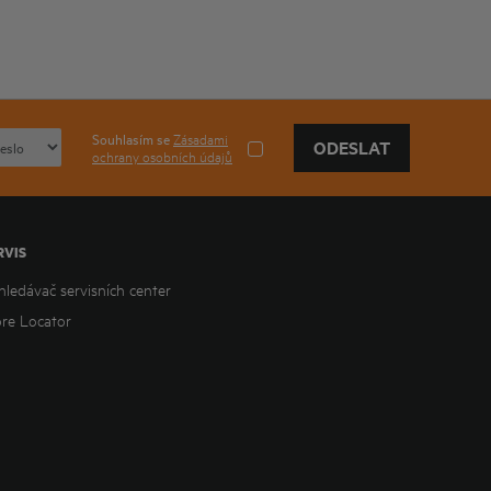
Souhlasím se
Zásadami
ODESLAT
ochrany osobních údajů
RVIS
hledávač servisních center
ore Locator