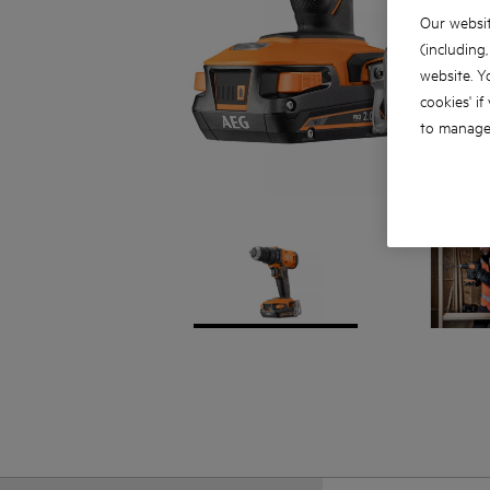
Our websit
(including
website. Y
cookies' if
to manage 