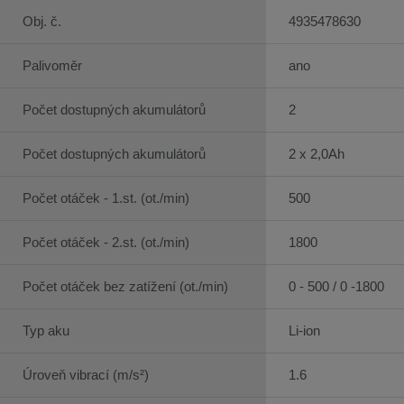
Obj. č.
4935478630
Palivoměr
ano
Počet dostupných akumulátorů
2
Počet dostupných akumulátorů
2 x 2,0Ah
Počet otáček - 1.st. (ot./min)
500
Počet otáček - 2.st. (ot./min)
1800
Počet otáček bez zatížení (ot./min)
0 - 500 / 0 -1800
Typ aku
Li-ion
Úroveň vibrací (m/s²)
1.6