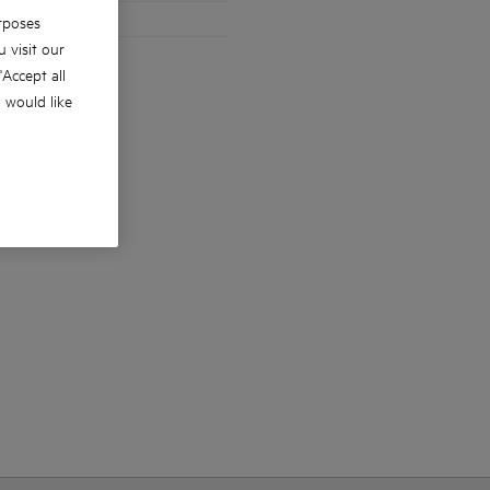
rposes
 visit our
 'Accept all
u would like