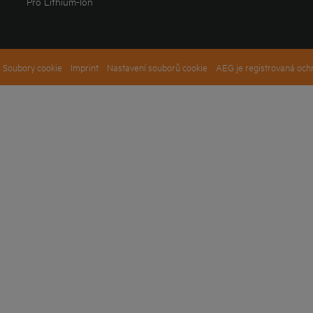
Pro Lithium-Ion
Soubory cookie
Imprint
Nastavení souborů cookie
AEG je registrovaná och