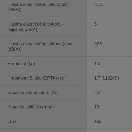
Hladina akustického tlaku (Lpa)
81.5
(dB(A))
Hladina akustického výkonu -
5
nejistota (dB(A))
Hladina akustického výkonu (Lwa)
92.5
(dB(A))
Hmotnost (kg)
1.3
Hmotnost vč. aku (EPTA) (kg)
1.7 (L1820S)
Kapacita akumulátoru (Ah)
2,0
Kapacita sklíčidla (mm)
13
LED
ano