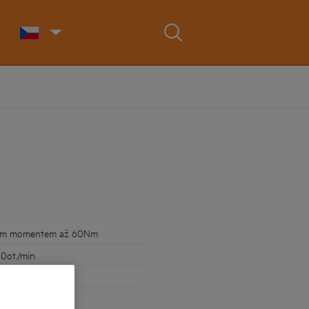
ticím momentem až 60Nm
0ot./min.
2.0Ah
ři šroubování