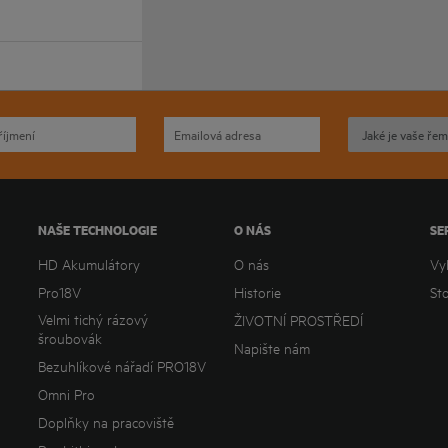
NAŠE TECHNOLOGIE
O NÁS
SE
HD Akumulátory
O nás
Vy
Pro18V
Historie
St
Velmi tichý rázový
ŽIVOTNÍ PROSTŘEDÍ
šroubovák
Napište nám
Bezuhlíkové nářadí PRO18V
Omni Pro
Doplňky na pracoviště