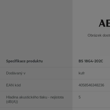
Obrázek dostu
Specifikace produktu
BS 18G4-202C
Dodávaný v
kufr
EAN kód
4058546348236
Hladina akustického tlaku - nejistota
5
(dB(A))