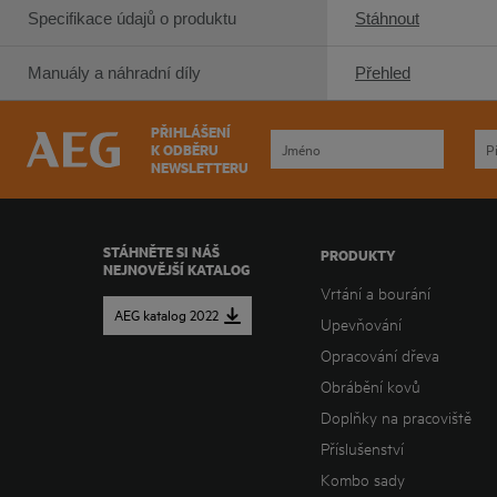
Specifikace údajů o produktu
Stáhnout
Manuály a náhradní díly
Přehled
PŘIHLÁŠENÍ
K ODBĚRU
NEWSLETTERU
STÁHNĚTE SI NÁŠ
PRODUKTY
NEJNOVĚJŠÍ KATALOG
Vrtání a bourání
AEG katalog 2022
Upevňování
Opracování dřeva
Obrábění kovů
Doplňky na pracoviště
Příslušenství
Kombo sady