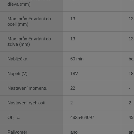
dřeva (mm)
Max. průměr vrtání do
13
13
oceli (mm)
Max. průměr vrtání do
13
13
zdiva (mm)
Nabíječka
60 min
be
Napětí (V)
18V
18
Nastavení momentu
22
-
Nastavení rychlosti
2
2
Obj. č.
4935464097
49
Palivoměr
ano
an