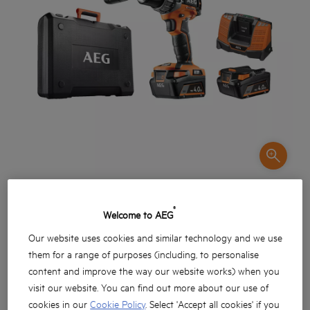
®
Welcome to AEG
Our website uses cookies and similar technology and we use
them for a range of purposes (including, to personalise
content and improve the way our website works) when you
Bezuhlíkový motor PROFLUX™ pro větší výkon. Menší
visit our website. You can find out more about our use of
velikost nářadí.
cookies in our
Cookie Policy
. Select 'Accept all cookies' if you