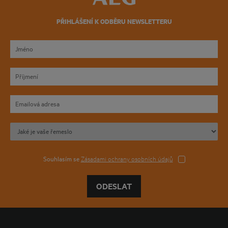
PŘIHLÁŠENÍ K ODBĚRU NEWSLETTERU
Souhlasím se
Zásadami ochrany osobních údajů
ODESLAT