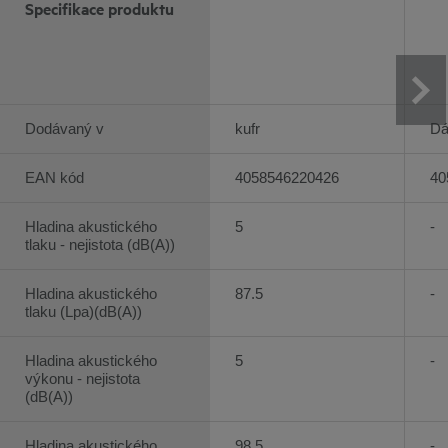
Specifikace produktu
Dodávaný v
kufr
Dá
EAN kód
4058546220426
40
Hladina akustického
5
-
tlaku - nejistota (dB(A))
Hladina akustického
87.5
-
tlaku (Lpa)(dB(A))
Hladina akustického
5
-
výkonu - nejistota
(dB(A))
Hladina akustického
98.5
-