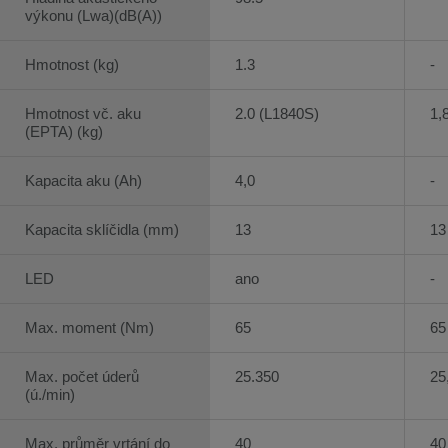
výkonu (Lwa)(dB(A))
Hmotnost (kg)
1.3
-
Hmotnost vč. aku
2.0 (L1840S)
1,
(EPTA) (kg)
Kapacita aku (Ah)
4,0
-
Kapacita sklíčidla (mm)
13
13
LED
ano
-
Max. moment (Nm)
65
65
Max. počet úderů
25.350
25
(ú./min)
Max. průměr vrtání do
40
40