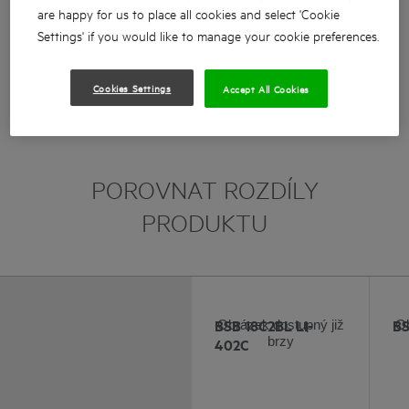
Bezuhlíkový motor podává kroutící moment až 65Nm s
are happy for us to place all cookies and select 'Cookie
4.0Ah akumulátorem
Settings' if you would like to manage your cookie preferences.
Délka nářadí pouhých 183mm
2 rychlosti 0-500ot./min. a 0-1950ot./min.
Cookies Settings
Accept All Cookies
Zobrazit více
POROVNAT ROZDÍLY
PRODUKTU
BSB 18C2BL LI-
BS
Obrázek dostupný již
Ob
brzy
402C