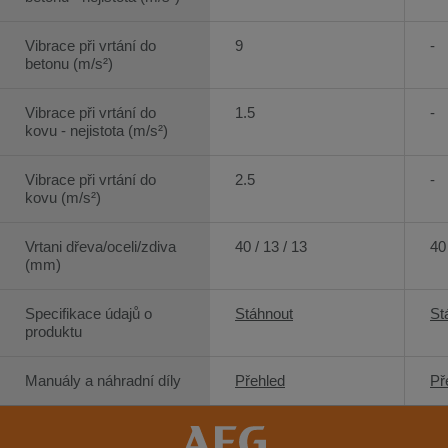
Vibrace při vrtání do
9
-
betonu (m/s²)
Vibrace při vrtání do
1.5
-
kovu - nejistota (m/s²)
Vibrace při vrtání do
2.5
-
kovu (m/s²)
Vrtani dřeva/oceli/zdiva
40 / 13 / 13
40 
(mm)
Specifikace údajů o
Stáhnout
St
produktu
Manuály a náhradní díly
Přehled
Př