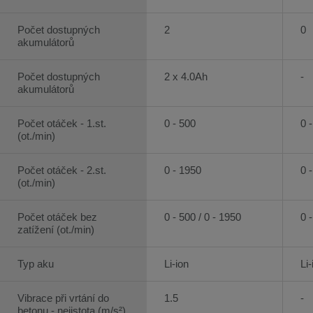
Počet dostupných
2
0
akumulátorů
Počet dostupných
2 x 4.0Ah
-
akumulátorů
Počet otáček - 1.st.
0 - 500
0 
(ot./min)
Počet otáček - 2.st.
0 - 1950
0 
(ot./min)
Počet otáček bez
0 - 500 / 0 - 1950
0 
zatížení (ot./min)
Typ aku
Li-ion
Li-
Vibrace při vrtání do
1.5
-
betonu - nejistota (m/s²)