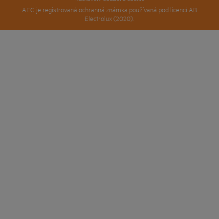
AEG je registrovaná ochranná známka používaná pod licencí AB
Electrolux (2020).