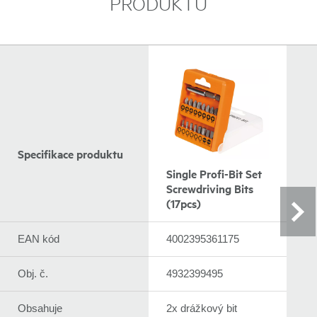
PRODUKTU
Specifikace produktu
Single Profi-Bit Set
Screwdriving Bits
(17pcs)
EAN kód
4002395361175
Obj. č.
4932399495
Obsahuje
2x drážkový bit