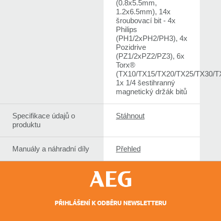
(0.8x5.5mm,
1.2x6.5mm), 14x
šroubovací bit - 4x
Philips
(PH1/2xPH2/PH3), 4x
Pozidrive
(PZ1/2xPZ2/PZ3), 6x
Torx®
(TX10/TX15/TX20/TX25/TX30/T
1x 1/4 šestihranný
magnetický držák bitů
Specifikace údajů o
Stáhnout
produktu
Manuály a náhradní díly
Přehled
PŘIHLÁŠENÍ K ODBĚRU NEWSLETTERU