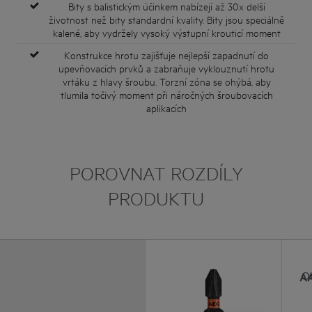
Bity s balistickým účinkem nabízejí až 30x delší
životnost než bity standardní kvality. Bity jsou speciálně
kalené, aby vydržely vysoký výstupní krouticí moment
Konstrukce hrotu zajišťuje nejlepší zapadnutí do
upevňovacích prvků a zabraňuje vyklouznutí hrotu
vrtáku z hlavy šroubu. Torzní zóna se ohýbá, aby
tlumila točivý moment při náročných šroubovacích
aplikacích
POROVNAT ROZDÍLY
PRODUKTU
A
Ob