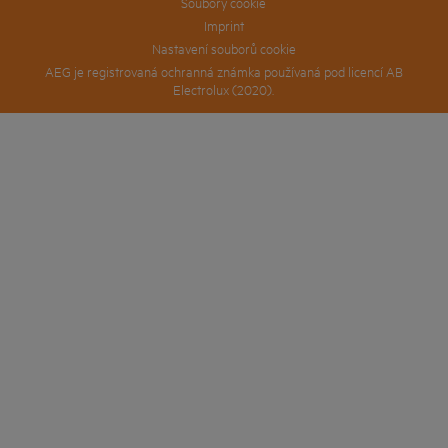
Soubory cookie
Imprint
Nastavení souborů cookie
AEG je registrovaná ochranná známka používaná pod licencí AB
Electrolux (2020).