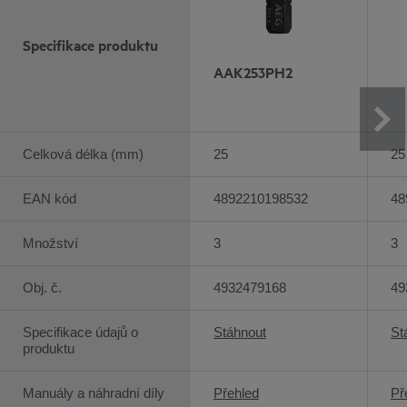
Specifikace produktu
AAK253PH2
Celková délka (mm)
25
25
EAN kód
4892210198532
48
Množství
3
3
Obj. č.
4932479168
49
Specifikace údajů o
Stáhnout
St
produktu
Manuály a náhradní díly
Přehled
Př