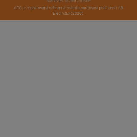
Nastavení souborů cookie
AEG je registrovaná ochranná známka používaná pod licencí AB
Electrolux (2020).