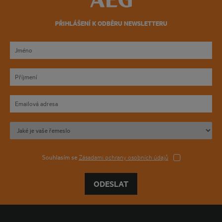
PŘIHLÁŠENÍ K ODBĚRU NEWSLETTERU
Souhlasím se
Zásadami ochrany osobních údajů
ODESLAT