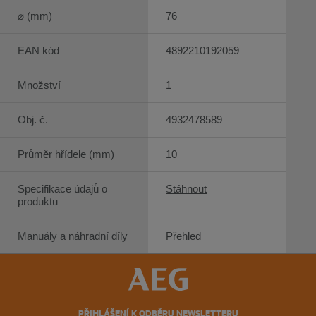
⌀ (mm)
76
EAN kód
4892210192059
Množství
1
Obj. č.
4932478589
Průměr hřídele (mm)
10
Specifikace údajů o
Stáhnout
produktu
Manuály a náhradní díly
Přehled
PŘIHLÁŠENÍ K ODBĚRU NEWSLETTERU