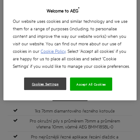
®
Welcome to AEG
Our website uses cookies and similar technology and we use
them for a range of purposes (including, to personalise
content and improve the way our website works) when you
visit our website. You can find out more about our use of
cookies in our
Cookie Policy
. Select 'Accept all cookies' if you
are happy for us to place all cookies and select 'Cookie
Settings' if you would like to manage your cookie preferences.
Cookies Settings
Accept All Cookies
1ks 76mm diamantového řezného kotouče
Pro okružní pily s průměrem 76mm a průměrem
vřetena 10mm, včetně AEG BMM18SBL-0
Pro nejrůznější řezné aplikace: řezání dlaždic a