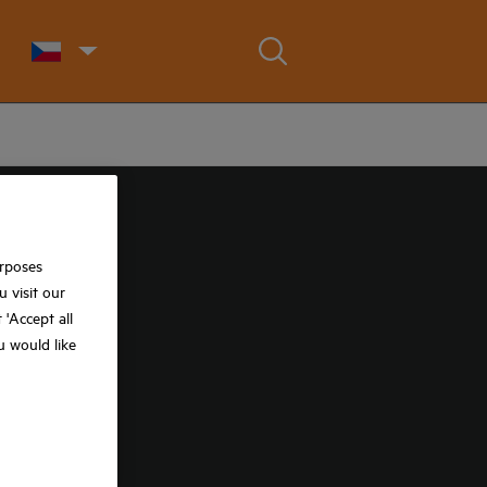
urposes
 visit our
t 'Accept all
ou would like