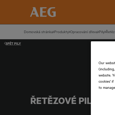
Domovská stránka
Produkty
Opracování dřeva
Pily
Řetěz
SPĚT
PILY
Our websit
(including
website. Y
cookies' i
to manage
ŘETĚZOVÉ PILY