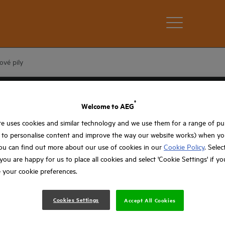
ové pily
®
Welcome to AEG
e uses cookies and similar technology and we use them for a range of p
, to personalise content and improve the way our website works) when you
ou can find out more about our use of cookies in our
Cookie Policy
. Selec
f you are happy for us to place all cookies and select 'Cookie Settings' if y
 your cookie preferences.
Cookies Settings
Accept All Cookies