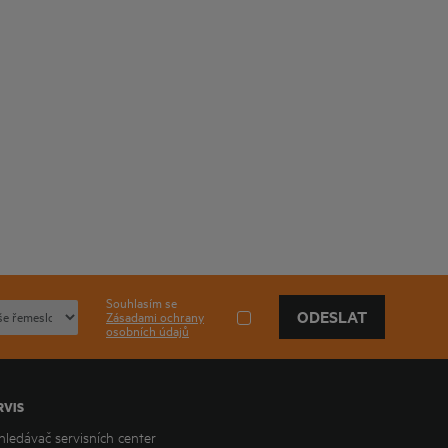
Souhlasím se
ODESLAT
Zásadami ochrany
osobních údajů
RVIS
hledávač servisních center