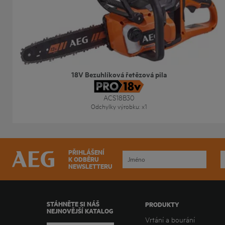
18V Bezuhlíková řetězová pila
ACS18B30
Odchylky výrobku
: x
1
PŘIHLÁŠENÍ
K ODBĚRU
NEWSLETTERU
STÁHNĚTE SI NÁŠ
PRODUKTY
NEJNOVĚJŠÍ KATALOG
Vrtání a bourání