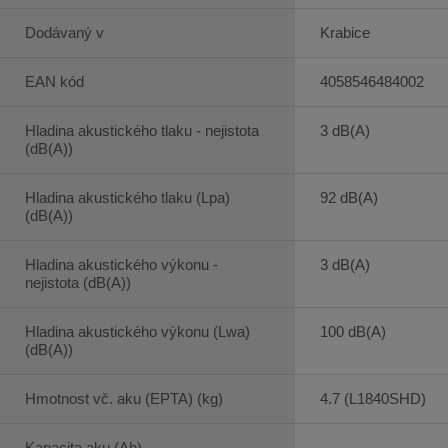
Dodávaný v
Krabice
EAN kód
4058546484002
Hladina akustického tlaku - nejistota
3 dB(A)
(dB(A))
Hladina akustického tlaku (Lpa)
92 dB(A)
(dB(A))
Hladina akustického výkonu -
3 dB(A)
nejistota (dB(A))
Hladina akustického výkonu (Lwa)
100 dB(A)
(dB(A))
Hmotnost vč. aku (EPTA) (kg)
4.7 (L1840SHD)
Kapacita aku (Ah)
-