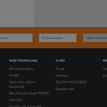
NAŠE TECHNOLOGIE
O NÁS
SE
HD Akumulátory
O nás
Vy
Pro18V
Historie
St
Velmi tichý rázový
ŽIVOTNÍ PROSTŘEDÍ
šroubovák
Napište nám
Bezuhlíkové nářadí PRO18V
Omni Pro
Doplňky na pracoviště