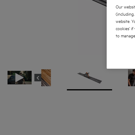
Our websit
(including
website. Y
cookies' if
to manage 