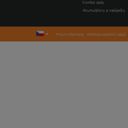
Kombo sady
Akumulátory a nabíječky
Právní informace
Ochrana osobních údajů