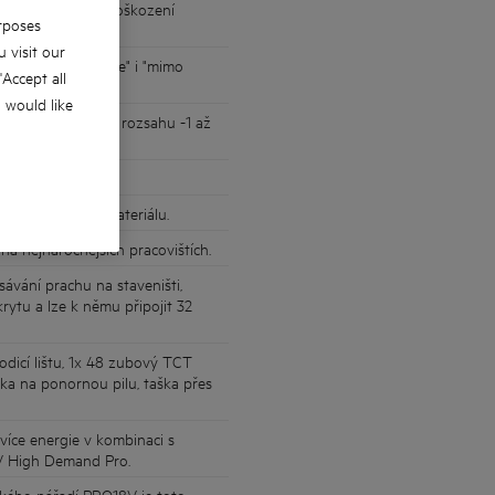
é dokončení bez poškození
rposes
 visit our
bky řezu "na dráze" i "mimo
 'Accept all
u would like
řesnou stupnicí v rozsahu -1 až
řed zaseknutím materiálu.
a nejnáročnějších pracovištích.
sávání prachu na staveništi,
ytu a lze k němu připojit 32
 vodicí lištu, 1x 48 zubový TCT
taška na ponornou pilu, taška přes
íce energie v kombinaci s
V High Demand Pro.
ckého nářadí PRO18V je toto