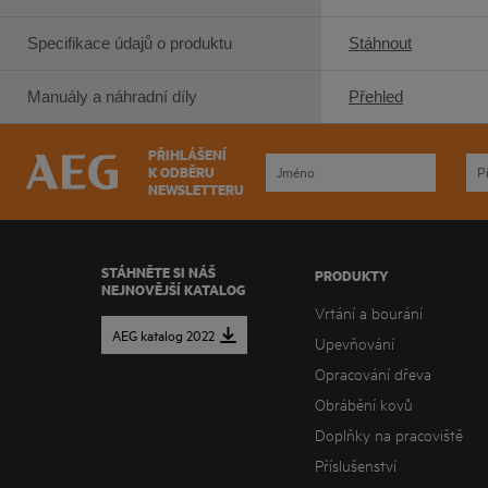
Specifikace údajů o produktu
Stáhnout
Manuály a náhradní díly
Přehled
PŘIHLÁŠENÍ
K ODBĚRU
NEWSLETTERU
STÁHNĚTE SI NÁŠ
PRODUKTY
NEJNOVĚJŠÍ KATALOG
Vrtání a bourání
AEG katalog 2022
Upevňování
Opracování dřeva
Obrábění kovů
Doplňky na pracoviště
Příslušenství