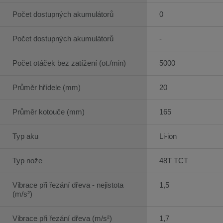
Počet dostupných akumulátorů
0
Počet dostupných akumulátorů
-
Počet otáček bez zatížení (ot./min)
5000
Průměr hřídele (mm)
20
Průměr kotouče (mm)
165
Typ aku
Li-ion
Typ nože
48T TCT
Vibrace při řezání dřeva - nejistota
1,5
(m/s²)
Vibrace při řezání dřeva (m/s²)
1,7