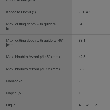
Kapacita úkosu (°)
-1 > 47
Max. cutting depth with guiderail
54
[mm]
Max. cutting depth with guiderail 45°
38.1
[mm]
Max. hloubka řezání při 45° (mm)
42.5
Max. hloubka řezání při 90° (mm)
58.5
Nabíječka
-
Napětí (V)
18
Obj. č.
4935493529