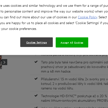
165 mm čepel se 48 zuby pro hladké a přesn
e uses cookies and similar technology and we use them for a range of pu
materiálu.
, to personalise content and improve the way our website works) when you
Jednoduchá a přesná stupnice nastavení hlou
ou can find out more about our use of cookies in our
Cookie Policy
. Select
dráhu".
 you are happy for us to place all cookies and select 'Cookie Settings' if yo
Snadné použití a nastavení funkce zkosení s p
your cookie preferences.
47.
Maximální hloubka řezu 58,5 mm.
Cookies Settings
Accept All Cookies
Výsuvný ochranný nůž, který chrání kotouč p
Kovová patka a kovový kryt pro ochranu pily n
Tato pila byla také navržena pro optimální od
prachový otvor je zabudovaný do kovového kr
mm a 48 mm hadice.
Příslušenství: 1,5 m vodicí lišta, 2x svorky pro
kotouč, 2 x prodlužovací lišty k vodicí liště, 
rameno na vodicí lištu.
Technologie HD-SYNC™ poskytuje až o 20 % v
našimi lithium-iontovými akumulátory PRO18
Jako součást systému profesionálního elektri