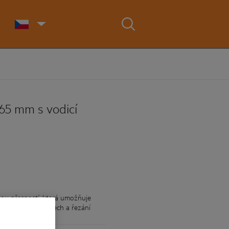
65 mm s vodicí
u přesností, která umožňuje
ři ponorných řezech a řezání