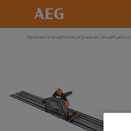
Domovská stránka
Produkty
Opracování dřeva
Pily
Okružn