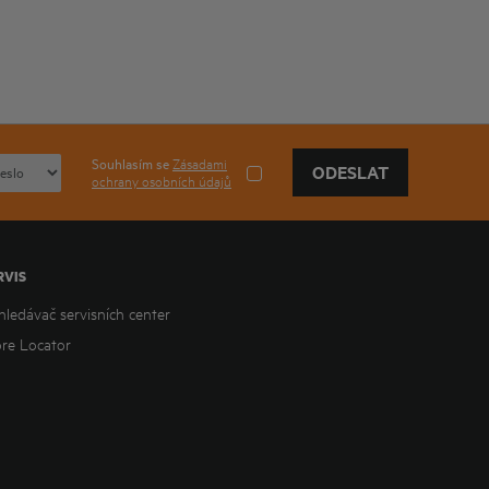
Souhlasím se
Zásadami
ODESLAT
ochrany osobních údajů
RVIS
hledávač servisních center
ore Locator