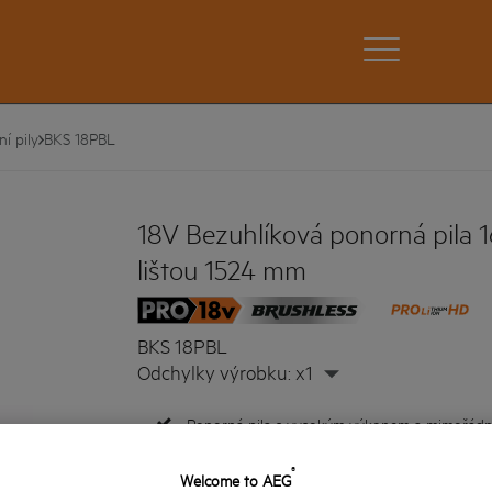
í pily
BKS 18PBL
18V Bezuhlíková ponorná pila 1
lištou 1524 mm
BKS 18PBL
Odchylky výrobku: x1
Ponorná pila s vysokým výkonem a mimořádno
dokončit vysoce kvalitní povrchovou úpravu p
plechů.
®
Welcome to AEG